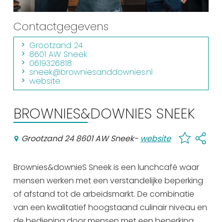
Winkelen
Contactgegevens
En meer
Grootzand 24
Arrangementen
8601 AW Sneek
0619326818
Jouw Sneek
sneek@browniesanddownies.nl
De Friese meren
website
Other languages
BROWNIES&DOWNIES SNEEK
UITagenda
Grootzand 24 8601 AW Sneek
-
website
Routes
Brownies&downieS Sneek is een lunchcafé waar
mensen werken met een verstandelijke beperking
Veel bezochte pagina's:
of afstand tot de arbeidsmarkt. De combinatie
Top 10 leuke dingen
van een kwalitatief hoogstaand culinair niveau en
Vakantie vieren in Sneek
de bediening door mensen met een beperking