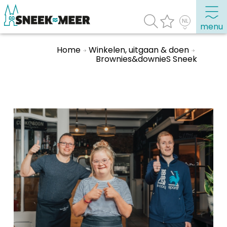
menu
Home
Winkelen, uitgaan & doen
Brownies&downieS Sneek
Over Sneek
Uitgelicht
Praktische informatie
Toeristische informatie
Bezienswaardigheden
Winkelen, uitgaan en doen
Eten, drinken & uitgaan
Watersport
Overnachten