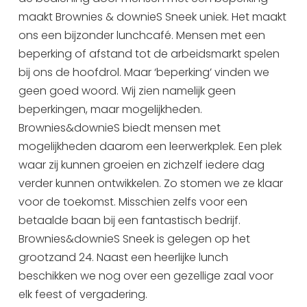
maakt Brownies & downieS Sneek uniek. Het maakt
Uitgaan in Sneek
ons een bijzonder lunchcafé. Mensen met een
Overnachten in Sneek
beperking of afstand tot de arbeidsmarkt spelen
Citygame Escapegame Sneek
bij ons de hoofdrol. Maar ‘beperking’ vinden we
Webcams
geen goed woord. Wij zien namelijk geen
De leukste routes
beperkingen, maar mogelijkheden.
Interactieve plattegrond van Sneek
Brownies&downieS biedt mensen met
Winkelen in Sneek
mogelijkheden daarom een leerwerkplek. Een plek
Bootverhuur
waar zij kunnen groeien en zichzelf iedere dag
verder kunnen ontwikkelen. Zo stomen we ze klaar
voor de toekomst. Misschien zelfs voor een
betaalde baan bij een fantastisch bedrijf.
Brownies&downieS Sneek is gelegen op het
grootzand 24. Naast een heerlijke lunch
beschikken we nog over een gezellige zaal voor
elk feest of vergadering.