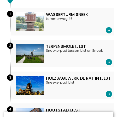
1
WASSERTURM SNEEK
Lemmerweg 45
2
TERPENSMOLE IJLST
Sneekerpad tussen IJlst en Sneek
3
HOLZSÄGEWERK DE RAT IN IJLST
Sneekerpad IJlst
4
HOUTSTAD IJLST
Sneekerpad 14