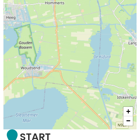
+
−
START