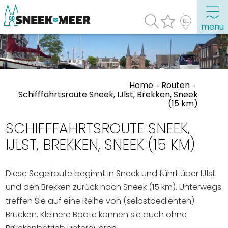
menu
Entdecken Sie Sneek
Home
Routen
Informationen
Schifffahrtsroute Sneek, IJlst, Brekken, Sneek
(15 km)
Sneek besuchen
Highlights
SCHIFFFAHRTSROUTE SNEEK,
Sehenswürdigkeiten
IJLST, BREKKEN, SNEEK (15 KM)
Sehen & Erleben
Diese Segelroute beginnt in Sneek und führt über IJlst
Essen, Trinken, Ausgehen
und den Brekken zurück nach Sneek (15 km). Unterwegs
Wassersport
treffen Sie auf eine Reihe von (selbstbedienten)
Brücken. Kleinere Boote können sie auch ohne
Übernachten