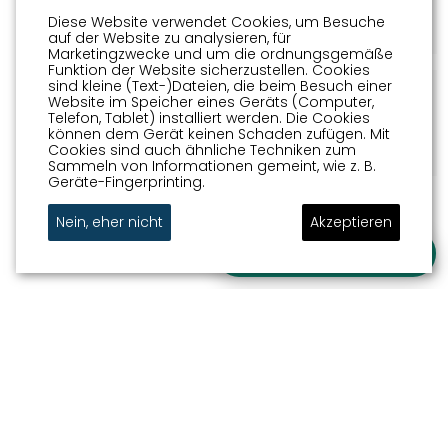
Diese Website verwendet Cookies, um Besuche
auf der Website zu analysieren, für
Marketingzwecke und um die ordnungsgemäße
Funktion der Website sicherzustellen. Cookies
sind kleine (Text-)Dateien, die beim Besuch einer
5
WATERGATE
Website im Speicher eines Geräts (Computer,
Centrum
Telefon, Tablet) installiert werden. Die Cookies
können dem Gerät keinen Schaden zufügen. Mit
Cookies sind auch ähnliche Techniken zum
Sammeln von Informationen gemeint, wie z. B.
Geräte-Fingerprinting.
FINISH
Nein, eher nicht
Akzeptieren
Stellen Sie Ihre Frage
Unterwegs im wasserreichen Sneek