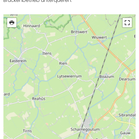
Brückenbetrieb unterqueren.
Einkaufen
Veranstaltungskalender
Häufig besuchte Seiten:
Stadtplan
Sneek mit Kinder
VVV Sneek
Drahtloses Internet
Sehenswürdigkeiten