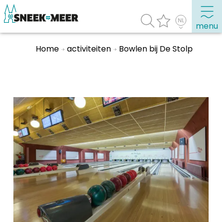
menu
Home
activiteiten
Bowlen bij De Stolp
Over Sneek
Uitgelicht
Praktische informatie
Toeristische informatie
Bezienswaardigheden
Winkelen, uitgaan en doen
Eten, drinken & uitgaan
Watersport
Overnachten