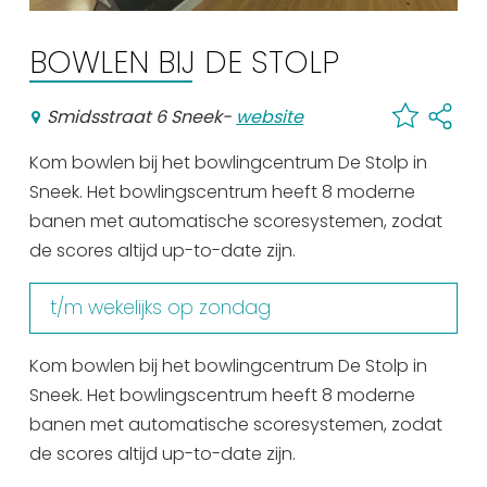
Winkelen
BOWLEN BIJ DE STOLP
En meer
Arrangementen
Smidsstraat 6 Sneek
-
website
Jouw Sneek
Kom bowlen bij het bowlingcentrum De Stolp in
De Friese meren
Sneek. Het bowlingscentrum heeft 8 moderne
Other languages
banen met automatische scoresystemen, zodat
de scores altijd up-to-date zijn.
UITagenda
t/m wekelijks op zondag
Routes
Kom bowlen bij het bowlingcentrum De Stolp in
Sneek. Het bowlingscentrum heeft 8 moderne
Veel bezochte pagina's:
banen met automatische scoresystemen, zodat
Top 10 leuke dingen
de scores altijd up-to-date zijn.
Vakantie vieren in Sneek