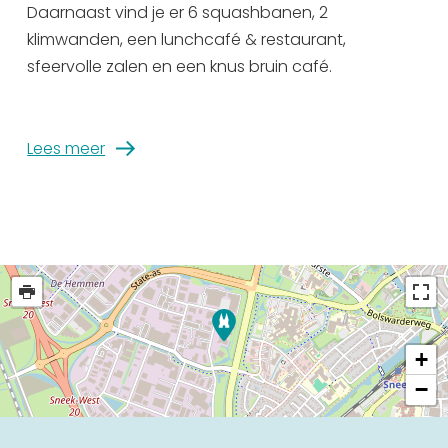
Daarnaast vind je er 6 squashbanen, 2
Uitgaan in Sneek
klimwanden, een lunchcafé & restaurant,
Overnachten in Sneek
sfeervolle zalen en een knus bruin café.
Citygame Escapegame Sneek
Webcams
De leukste routes
Lees meer
Interactieve plattegrond van Sneek
Winkelen in Sneek
Bootverhuur
+
−