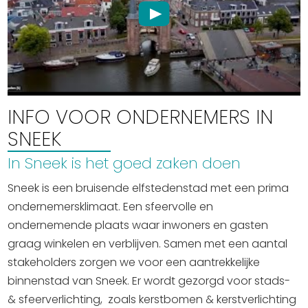
Winkelen
En meer
Arrangementen
Jouw Sneek
De Friese meren
INFO VOOR ONDERNEMERS IN
Other languages
SNEEK
In Sneek is het goed zaken doen
UITagenda
Sneek is een bruisende elfstedenstad met een prima
ondernemersklimaat. Een sfeervolle en
Routes
ondernemende plaats waar inwoners en gasten
graag winkelen en verblijven. Samen met een aantal
Veel bezochte pagina's:
stakeholders zorgen we voor een aantrekkelijke
binnenstad van Sneek. Er wordt gezorgd voor stads-
Top 10 leuke dingen
& sfeerverlichting, zoals kerstbomen & kerstverlichting
Vakantie vieren in Sneek