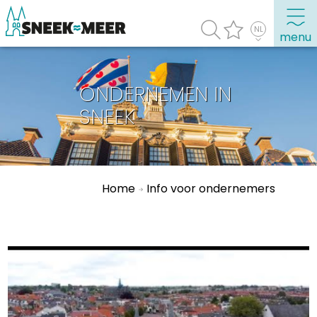
menu
ONDERNEMEN IN
Over Sneek
SNEEK
Uitgelicht
Praktische informatie
Toeristische informatie
Home
Info voor ondernemers
Bezienswaardigheden
Winkelen, uitgaan en doen
Eten, drinken & uitgaan
Watersport
Overnachten