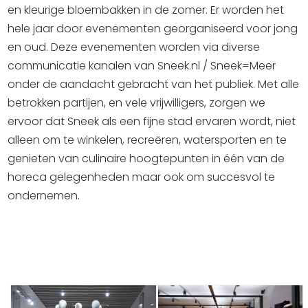
en kleurige bloembakken in de zomer. Er worden het
Uitgaan in Sneek
hele jaar door evenementen georganiseerd voor jong
Overnachten in Sneek
en oud. Deze evenementen worden via diverse
Citygame Escapegame Sneek
communicatie kanalen van Sneek.nl / Sneek=Meer
Webcams
onder de aandacht gebracht van het publiek. Met alle
De leukste routes
betrokken partijen, en vele vrijwilligers, zorgen we
Interactieve plattegrond van Sneek
ervoor dat Sneek als een fijne stad ervaren wordt, niet
alleen om te winkelen, recreëren, watersporten en te
Winkelen in Sneek
genieten van culinaire hoogtepunten in één van de
Bootverhuur
horeca gelegenheden maar ook om succesvol te
ondernemen.