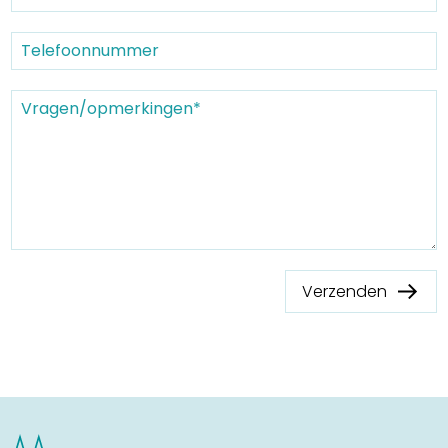
Winkelen
En meer
Arrangementen
Jouw Sneek
De Friese meren
Other languages
UITagenda
Verzenden
Routes
Veel bezochte pagina's:
Top 10 leuke dingen
Vakantie vieren in Sneek