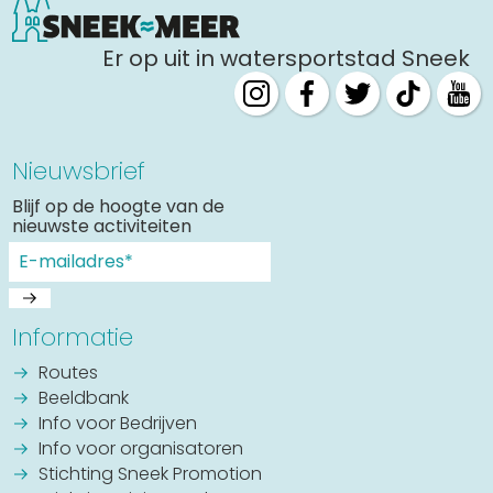
Uitgaan in Sneek
Er op uit in watersportstad Sneek
Overnachten in Sneek
Citygame Escapegame Sneek
Webcams
De leukste routes
Nieuwsbrief
Interactieve plattegrond van Sneek
Blijf op de hoogte van de
Winkelen in Sneek
nieuwste activiteiten
Bootverhuur
Informatie
Routes
Beeldbank
Info voor Bedrijven
Info voor organisatoren
Stichting Sneek Promotion