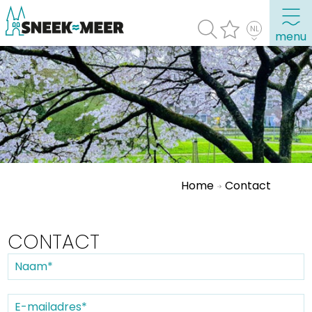
menu
Over Sneek
Uitgelicht
Praktische informatie
Toeristische informatie
Home
Contact
Bezienswaardigheden
Winkelen, uitgaan en doen
CONTACT
Eten, drinken & uitgaan
Watersport
Overnachten