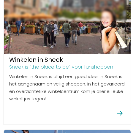
Winkelen
En meer
Arrangementen
Jouw Sneek
De Friese meren
Other languages
Winkelen in Sneek
Sneek is "the place to be" voor funshoppen
UITagenda
Winkelen in Sneek is altijd een goed idee! In Sneek is
het aangenaam en veilig shoppen. In het gevarieerd
en overzichtelijke winkelcentrum kom je allerlei leuke
Routes
winkeltjes tegen!
Veel bezochte pagina's:
Top 10 leuke dingen
Vakantie vieren in Sneek