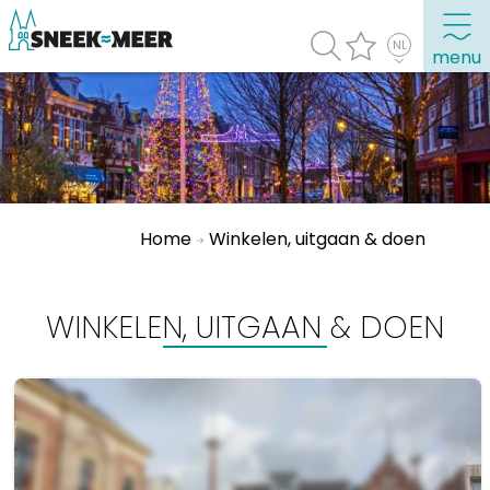
menu
Over Sneek
Uitgelicht
Praktische informatie
Home
Winkelen, uitgaan & doen
Toeristische informatie
Bezienswaardigheden
WINKELEN, UITGAAN & DOEN
Winkelen, uitgaan en doen
Eten, drinken & uitgaan
Watersport
Overnachten