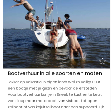
Uitgaan in Sneek
Overnachten in Sneek
Citygame Escapegame Sneek
Webcams
De leukste routes
Interactieve plattegrond van Sneek
Winkelen in Sneek
Bootverhuur
Bootverhuur in alle soorten en maten
Lekker op vakantie in eigen land! Wel zo veilig! Huur
een bootje met je gezin en bevaar de elfsteden.
Voor bootverhuur kun je in Sneek te kust en te keur:
van sloep naar motorboot, van visboot tot open
zeilboot of van kajuitzeilboot naar een supboard. Kijk