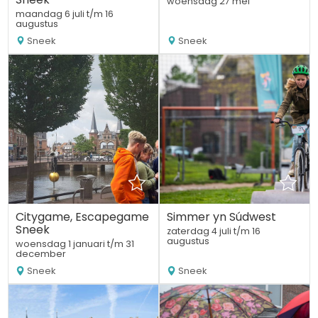
woensdag 27 mei
maandag 6 juli t/m 16
augustus
Sneek
Sneek
Citygame, Escapegame
Simmer yn Súdwest
Sneek
zaterdag 4 juli t/m 16
augustus
woensdag 1 januari t/m 31
december
Sneek
Sneek