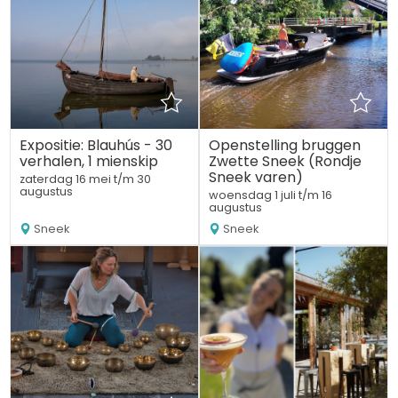
Expositie: Blauhús - 30
Openstelling bruggen
verhalen, 1 mienskip
Zwette Sneek (Rondje
Sneek varen)
zaterdag 16 mei t/m 30
augustus
woensdag 1 juli t/m 16
augustus
Sneek
Sneek