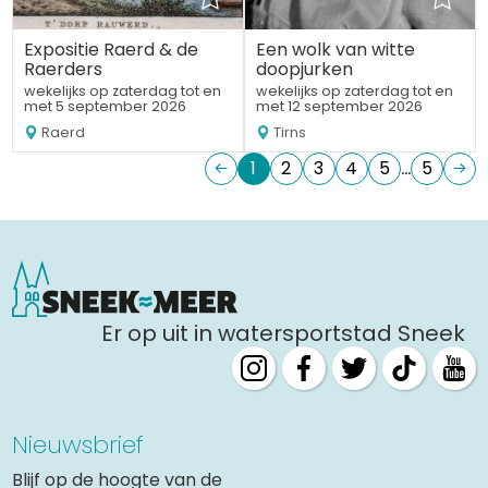
Expositie Raerd & de
Een wolk van witte
Raerders
doopjurken
wekelijks op zaterdag tot en
wekelijks op zaterdag tot en
met 5 september 2026
met 12 september 2026
Raerd
Tirns
1
2
3
4
5
5
Er op uit in watersportstad Sneek
Nieuwsbrief
Blijf op de hoogte van de