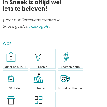
In Sneek is altijd wel
Uitgaan in Sneek
iets te beleven!
Overnachten in Sneek
(voor publieksevenementen in
Citygame Escapegame Sneek
Sneek gelden
huisregels
)
Webcams
De leukste routes
Interactieve plattegrond van Sneek
Wat
Winkelen in Sneek
Bootverhuur
Kunst en cultuur
Kennis
Sport en actie
Winkelen
Festivals
Muziek en theater