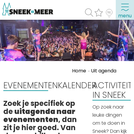
menu
Over Sneek
Uitgelicht
Praktische informatie
Home
Uit agenda
Toeristische informatie
Bezienswaardigheden
EVENEMENTENKALENDER
​ACTIVITEI
IN SNEEK
Winkelen, uitgaan en doen
Zoek je specifiek op
Op zoek naar
Eten, drinken & uitgaan
de
uitagenda naar
leuke dingen
Watersport
evenementen
, dan
om te doen in
zit je hier goed. Van
Overnachten
Sneek? Dan kijk