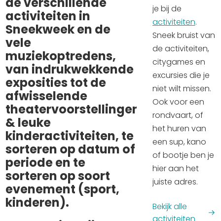
de verschillende
Winkelen
je bij de
activiteiten in
activiteiten
.
Sneekweek en de
En meer
Sneek bruist van
vele
de activiteiten,
Arrangementen
muziekoptredens,
citygames en
Jouw Sneek
van indrukwekkende
excursies die je
De Friese meren
exposities tot de
niet wilt missen.
Other languages
afwisselende
Ook voor een
theatervoorstellingen
rondvaart, of
& leuke
UITagenda
het huren van
kinderactiviteiten, te
een sup, kano
sorteren op datum of
Routes
of bootje ben je
periode en te
hier aan het
sorteren op soort
juiste adres.
Veel bezochte pagina's:
evenement (sport,
kinderen).
Top 10 leuke dingen
Bekijk alle
Vakantie vieren in Sneek
activiteiten