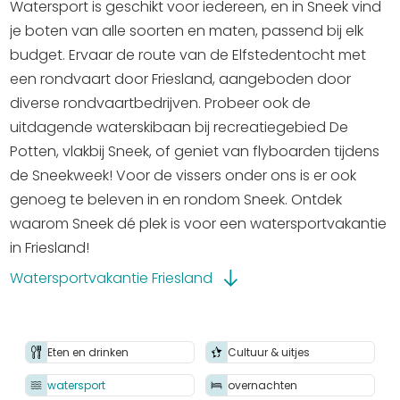
Winkelen
Watersport is geschikt voor iedereen, en in Sneek vind
je boten van alle soorten en maten, passend bij elk
budget. Ervaar de route van de Elfstedentocht met
En meer
een rondvaart door Friesland, aangeboden door
Arrangementen
diverse rondvaartbedrijven. Probeer ook de
Jouw Sneek
uitdagende waterskibaan bij recreatiegebied De
De Friese meren
Potten, vlakbij Sneek, of geniet van flyboarden tijdens
Other languages
de Sneekweek! Voor de vissers onder ons is er ook
genoeg te beleven in en rondom Sneek. Ontdek
UITagenda
waarom Sneek dé plek is voor een watersportvakantie
in Friesland!
Ontdek een onvergetelijke watersportvakantie in
Watersportvakantie Friesland
Routes
Friesland vanuit Sneek! Gelegen in het hart van het
Friese merengebied, biedt Sneek uitstekende
Veel bezochte pagina's:
aanlegplaatsen met water- en
Eten en drinken
Cultuur & uitjes
elektriciteitsvoorzieningen, en goed uitgeruste
Top 10 leuke dingen
watersport
overnachten
sanitaire faciliteiten in het centrum. De stad beschikt
Vakantie vieren in Sneek