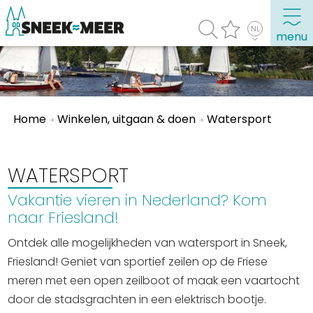
menu
Over Sneek
Home
Winkelen, uitgaan & doen
Watersport
Uitgelicht
Praktische informatie
Toeristische informatie
WATERSPORT
Bezienswaardigheden
Vakantie vieren in Nederland? Kom
naar Friesland!
Winkelen, uitgaan en doen
Ontdek alle mogelijkheden van watersport in Sneek,
Eten, drinken & uitgaan
Friesland! Geniet van sportief zeilen op de Friese
Watersport
meren met een open zeilboot of maak een vaartocht
Overnachten
door de stadsgrachten in een elektrisch bootje.