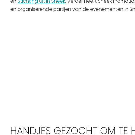
en
Stichting uit in Sneek
. Verder heeft Sneek Promoti
en organiserende partijen van de evenementen in S
HANDJES GEZOCHT OM TE HE