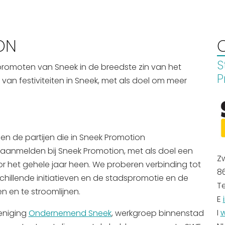
ON
S
promoten van Sneek in de breedste zin van het
P
van festiviteiten in Sneek, met als doel om meer
en de partijen die in Sneek Promotion
aanmelden bij Sneek Promotion, met als doel een
Z
or het gehele jaar heen. We proberen verbinding tot
8
chillende initiatieven en de stadspromotie en de
Te
 en te stroomlijnen.
E
I
w
eniging
Ondernemend Sneek
, werkgroep binnenstad