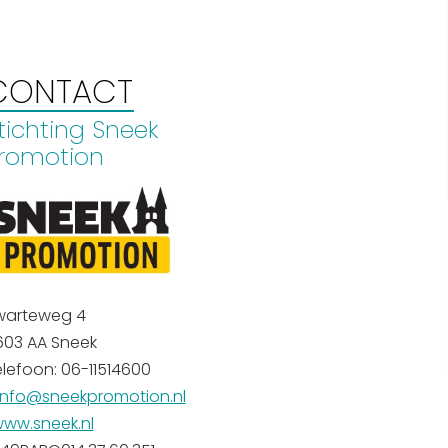
Interactieve plattegrond van
Sneek
CONTACT
Winkelen in Sneek
tichting Sneek
Bootverhuur
romotion
warteweg 4
603 AA Sneek
lefoon: 06-11514600
info@sneekpromotion.nl
ww.sneek.nl