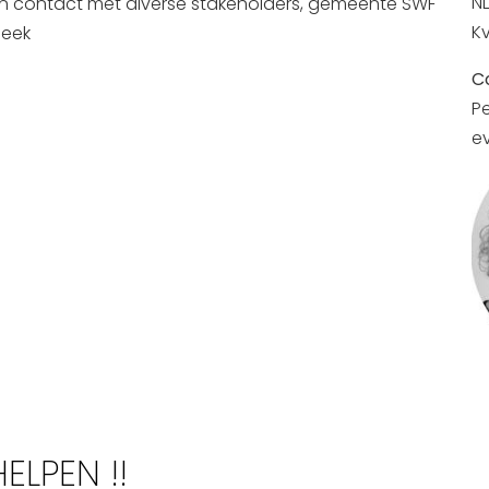
NL
on contact met diverse stakeholders, gemeente SWF
K
neek
C
P
e
LPEN !!