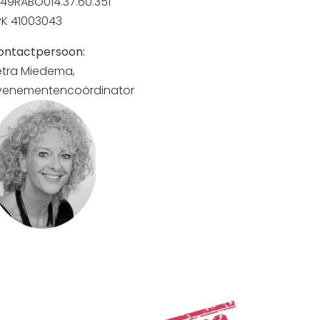
49RABO014.37.60.351
vK 41003043
ontactpersoon:
etra Miedema,
venementencoördinator