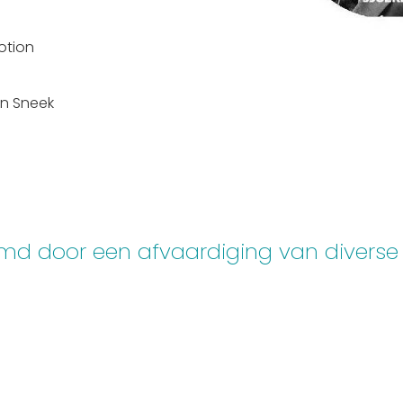
otion
in Sneek
md door een afvaardiging van divers