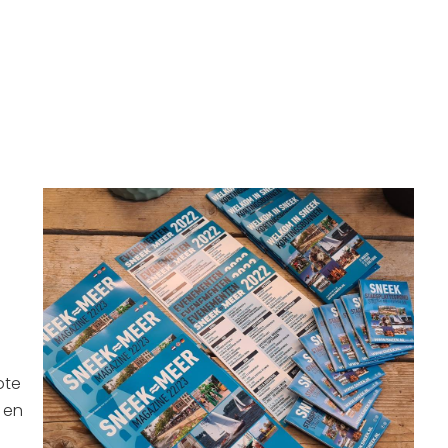
ote
 en