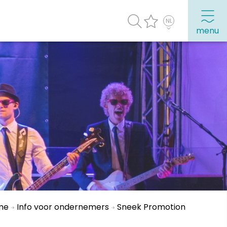
menu
agenda
Veel bezochte pagina's:
Top 10 leuke dingen
Vakantie vieren in Sneek
Uitgaan in Sneek
Overnachten in Sneek
Citygame Escapegame Sneek
Webcams
me
Info voor ondernemers
Sneek Promotion
De leukste routes