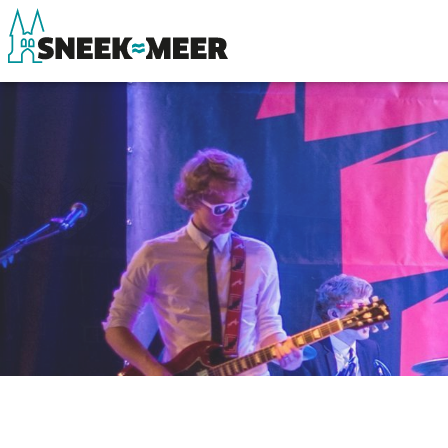
Over Sneek
Winkelen, uitg
Uitgelicht
Eten, drinken & 
Praktische informatie
Watersport
Toeristische informatie
Overnachten
Bezienswaardigheden
Winkelen