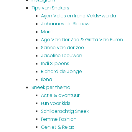
Uitgaan in Sneek
Tips van Snekers
Arjen Velds en Irene Velds-walda
Overnachten in Sneek
Johannes de Blaauw
Citygame Escapegame Sneek
Maria
Webcams
Age Van Der Zee & Gritta Van Buren
De leukste routes
Sanne van der zee
Interactieve plattegrond van Sneek
Jacoline Leeuwen
Winkelen in Sneek
Indi Slippens
Bootverhuur
Richard de Jonge
Ilona
Sneek per thema
Actie & avontuur
Fun voor kids
Schilderachtig Sneek
Femme Fashion
Geniet & Relax