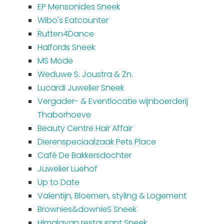
EP Mensonides Sneek
Wibo's Eatcounter
Rutten4Dance
Halfords Sneek
MS Mode
Weduwe S. Joustra & Zn.
Lucardi Juwelier Sneek
Vergader- & Eventlocatie wijnboerderij
Thaborhoeve
Beauty Centre Hair Affair
Dierenspeciaalzaak Pets Place
Café De Bakkersdochter
Juwelier Luehof
Up to Date
Valentijn, Bloemen, styling & Logement
Brownies&downieS Sneek
Himalayan restaurant Sneek