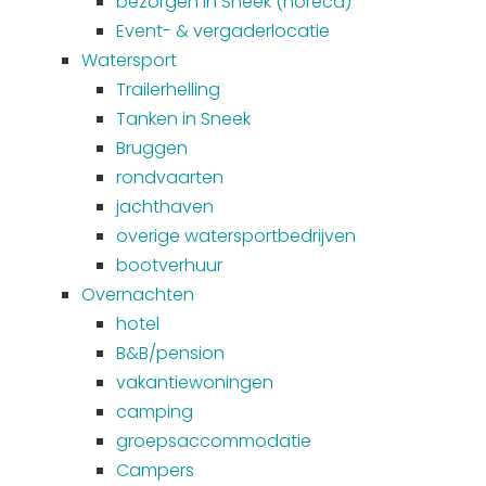
bezorgen in Sneek (horeca)
Event- & vergaderlocatie
Watersport
Trailerhelling
Tanken in Sneek
Bruggen
rondvaarten
jachthaven
overige watersportbedrijven
bootverhuur
Overnachten
hotel
B&B/pension
vakantiewoningen
camping
groepsaccommodatie
Campers