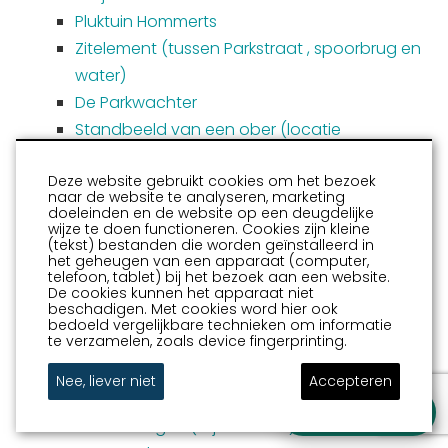
Pluktuin Hommerts
Zitelement (tussen Parkstraat , spoorbrug en
water)
De Parkwachter
Standbeeld van een ober (locatie
Antoniusplein)
Deze website gebruikt cookies om het bezoek
Streetart De Sneker Pan
naar de website te analyseren, marketing
De Poort (Normandiaplein)
doeleinden en de website op een deugdelijke
wijze te doen functioneren. Cookies zijn kleine
Grutte Pier beeld Kimswerd
(tekst) bestanden die worden geïnstalleerd in
het geheugen van een apparaat (computer,
Drie generaties (locatie
telefoon, tablet) bij het bezoek aan een website.
Leeuwarderweg/Jachthavenstraat)
De cookies kunnen het apparaat niet
beschadigen. Met cookies word hier ook
Grutte Pier, het beleg van Sneek
bedoeld vergelijkbare technieken om informatie
te verzamelen, zoals device fingerprinting.
Bronzen reliëf R.K. Sint Martinuskerk
Streetart Grutte Pier
Nee, liever niet
Accepteren
Streetart pimpelmees aan de koffie
Stel je vraag
Blauwe Bogen (wijk Pasveer)