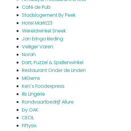
Café de Pub
Stadslogement By Peek
Hotel Markt23
Wereldwinkel Sneek
Jan Eringa kleding
Veiliger Varen
Norah
Dart, Puzzel & Spellenwinkel
Restaurant Onder de Linden
MiGems
Ken`s Foodexpress
Ills Lingerie
Rondvaartbedrijf Allure
by OAK
CECIL
Fiftysix