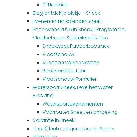
Winkelen
10 Hotspot
Blog ontdek je plekje - Sneek
En meer
Evenementenkalender Sneek
Sneekweek 2026 in Sneek | Programma,
Arrangementen
Vlootschouw, Starteiland & Tips
Jouw Sneek
Sneekweek Rubberbootrace
De Friese meren
Vlootschouw
Other languages
Vrienden vd Sneekweek
Boot van het Jaar
UITagenda
Vlootschouw Formulier
Watersport Sneek, Leve het Water
Routes
Friesland
Watersportevenementen
Vaarroutes Sneek en omgeving
Veel bezochte pagina's:
Vakantie in Sneek
Top 10 leuke dingen
Top 10 leuke dingen doen in Sneek
Vakantie vieren in Sneek
Instagram