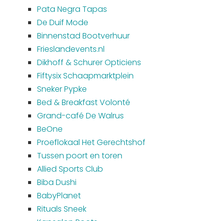
Pata Negra Tapas
De Duif Mode
Binnenstad Bootverhuur
Frieslandevents.nl
Dikhoff & Schurer Opticiens
Fiftysix Schaapmarktplein
Sneker Pypke
Bed & Breakfast Volonté
Grand-café De Walrus
BeOne
Proeflokaal Het Gerechtshof
Tussen poort en toren
Allied Sports Club
Biba Dushi
BabyPlanet
Rituals Sneek