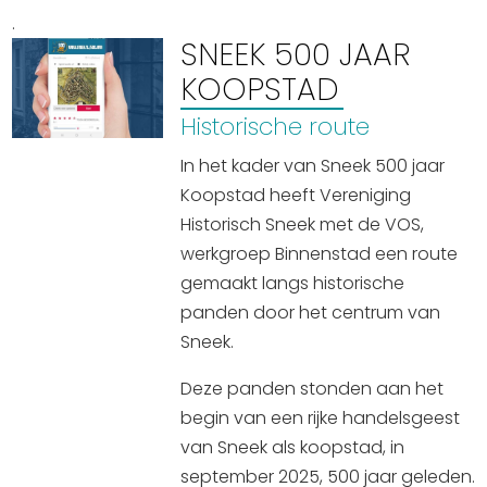
.
Uitgaan in Sneek
SNEEK 500 JAAR
Overnachten in Sneek
KOOPSTAD
Citygame Escapegame Sneek
Historische route
Webcams
De leukste routes
In het kader van Sneek 500 jaar
Interactieve plattegrond van Sneek
Koopstad heeft Vereniging
Winkelen in Sneek
Historisch Sneek met de VOS,
werkgroep Binnenstad een route
Bootverhuur
gemaakt langs historische
panden door het centrum van
Sneek.
Deze panden stonden aan het
begin van een rijke handelsgeest
van Sneek als koopstad, in
september 2025, 500 jaar geleden.