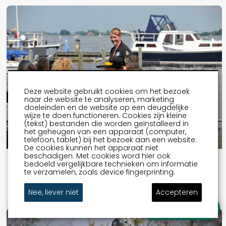
Deze website gebruikt cookies om het bezoek
naar de website te analyseren, marketing
doeleinden en de website op een deugdelijke
wijze te doen functioneren. Cookies zijn kleine
(tekst) bestanden die worden geïnstalleerd in
het geheugen van een apparaat (computer,
telefoon, tablet) bij het bezoek aan een website.
De cookies kunnen het apparaat niet
beschadigen. Met cookies word hier ook
Elfmerentocht Fietsroute
bedoeld vergelijkbare technieken om informatie
te verzamelen, zoals device fingerprinting.
Nee, liever niet
Accepteren
Stel je vraag