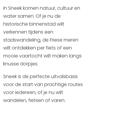
Winkelen
In Sneek komen natuur, cultuur en
water samen. Of je nu de
En meer
historische binnenstad wilt
Arrangementen
verkennen tijdens een
Jouw Sneek
stadswandeling, de Friese meren
De Friese meren
wilt ontdekken per fiets of een
mooie vaartocht wilt maken langs
Other languages
knusse dorpjes.
UITagenda
Sneek is de perfecte uitvalsbasis
voor de start van prachtige routes
Routes
voor iedereen, of je nu wilt
wandelen, fietsen of varen.
Veel bezochte pagina's:
Top 10 leuke dingen
Vakantie vieren in Sneek