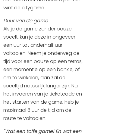
Uitgaan in Sneek
wint de citygame.
Overnachten in Sneek
Duur van de game
Citygame Escapegame Sneek
Als je de game zonder pauze
Webcams
speelt, kun je deze in ongeveer
De leukste routes
een uur tot anderhalf uur
Interactieve plattegrond van Sneek
voltooien. Neem je onderweg de
tijd voor een pauze op een terras,
Winkelen in Sneek
een momentje op een bankje, of
Bootverhuur
om te winkelen, dan zal de
speeltijd natuurlijk langer zijn. Na
het invoeren van je ticketcode en
het starten van de game, heb je
maximaal 8 uur de tijd om de
route te voltooien.
"Wat een toffe game! En wat een