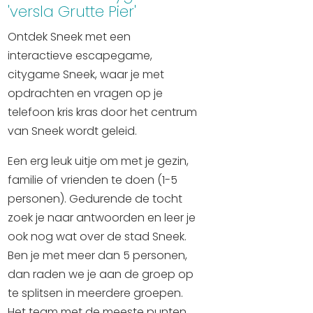
Winkelen
'versla Grutte Pier'
Ontdek Sneek met een
En meer
interactieve escapegame,
Arrangementen
citygame Sneek, waar je met
Jouw Sneek
opdrachten en vragen op je
De Friese meren
telefoon kris kras door het centrum
van Sneek wordt geleid.
Other languages
Een erg leuk uitje om met je gezin,
UITagenda
familie of vrienden te doen (1-5
personen). Gedurende de tocht
zoek je naar antwoorden en leer je
Routes
ook nog wat over de stad Sneek.
Ben je met meer dan 5 personen,
Veel bezochte pagina's:
dan raden we je aan de groep op
Top 10 leuke dingen
te splitsen in meerdere groepen.
Vakantie vieren in Sneek
Het team met de meeste punten