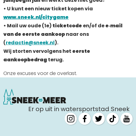
juni/begin juli
 en werkt deze niet goed?
• U kunt een nieuw ticket kopen via 
www.sneek.nl/citygame
• Mail uw oude (1e) 
ticketcode
 en/of de 
e‑mail 
van de eerste aankoop
 naar ons 
(
redactie@sneek.nl
). 
Wij storten vervolgens het 
eerste 
aankoopbedrag
 terug.
Onze excuses voor de overlast.
Er op uit in watersportstad Sneek