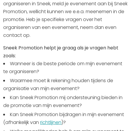
organiseren in Sneek, meld je evenement aan bij Sneek
Uitgaan in Sneek
Promotion, wellicht kunnen we e.e.a. meenemen in de
Overnachten in Sneek
promotie. Heb je specifieke vragen over het
Citygame Escapegame Sneek
organiseren van een evenement, neem dan even
Webcams
contact op.
De leukste routes
Sneek Promotion helpt je graag als je vragen hebt
Interactieve plattegrond van Sneek
zoals:
Winkelen in Sneek
Wanneer is de beste periode om mijn evenement
Bootverhuur
te organiseren?
Waarmee moet ik rekening houden tijdens de
organisatie van mijn evenement?
Kan Sneek Promotion mij ondersteuning bieden in
de promotie van mijn evenement?
Kan Sneek Promotion bijdragen in mijn evenement
(afhankelijk van
richtlijnen
)?