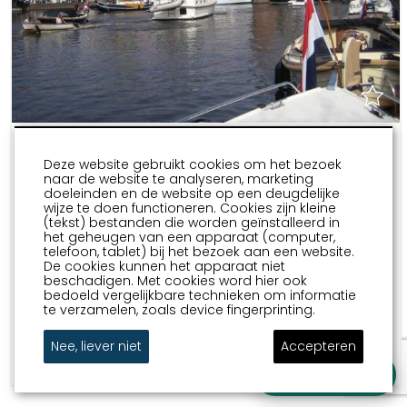
Beeldbank Sneek
Deze website gebruikt cookies om het bezoek
Bent u op zoek naar mooie toeristisch recreatieve
naar de website te analyseren, marketing
doeleinden en de website op een deugdelijke
foto's van Sneek voor uw eigen site als Sneker
wijze te doen functioneren. Cookies zijn kleine
ondernemer of voor een artikel over Sneek? Sneek
(tekst) bestanden die worden geïnstalleerd in
het geheugen van een apparaat (computer,
Promotion heeft een beeldbank samengesteld waar
telefoon, tablet) bij het bezoek aan een website.
ondernemers of pers gebruik van kunnen maken.
De cookies kunnen het apparaat niet
beschadigen. Met cookies word hier ook
Vraag een wachtwoord aan via het
bedoeld vergelijkbare technieken om informatie
contactformulier.
te verzamelen, zoals device fingerprinting.
Nee, liever niet
Accepteren
Stel je vraag