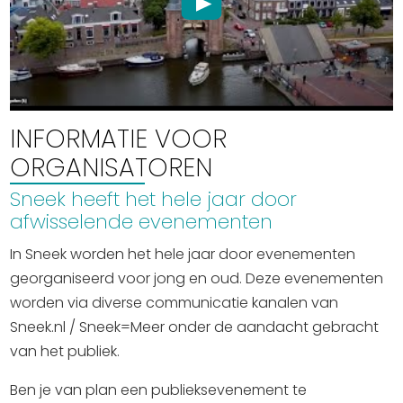
Winkelen
En meer
Arrangementen
Jouw Sneek
INFORMATIE VOOR
De Friese meren
ORGANISATOREN
Other languages
Sneek heeft het hele jaar door
afwisselende evenementen
UITagenda
In Sneek worden het hele jaar door evenementen
georganiseerd voor jong en oud. Deze evenementen
Routes
worden via diverse communicatie kanalen van
Sneek.nl / Sneek=Meer onder de aandacht gebracht
Veel bezochte pagina's:
van het publiek.
Top 10 leuke dingen
Ben je van plan een publieksevenement te
Vakantie vieren in Sneek