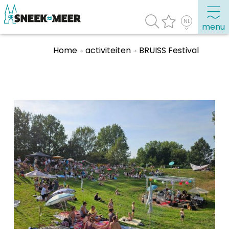
menu
Home
activiteiten
BRUISS Festival
Over Sneek
Uitgelicht
Praktische informatie
Toeristische informatie
Bezienswaardigheden
Winkelen, uitgaan en doen
Eten, drinken & uitgaan
Watersport
Overnachten