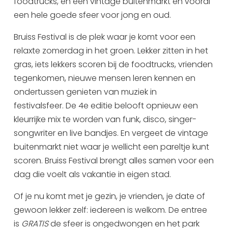
foodtrucks, en een vintage buitenmarkt en vooral
Uitgaan in Sneek
een hele goede sfeer voor jong en oud.
Overnachten in Sneek
Bruiss Festival is de plek waar je komt voor een
Citygame Escapegame Sneek
relaxte zomerdag in het groen. Lekker zitten in het
Webcams
gras, iets lekkers scoren bij de foodtrucks, vrienden
De leukste routes
tegenkomen, nieuwe mensen leren kennen en
Interactieve plattegrond van Sneek
ondertussen genieten van muziek in
Winkelen in Sneek
festivalsfeer. De 4e editie belooft opnieuw een
kleurrijke mix te worden van funk, disco, singer-
Bootverhuur
songwriter en live bandjes. En vergeet de vintage
buitenmarkt niet waar je wellicht een pareltje kunt
scoren. Bruiss Festival brengt alles samen voor een
dag die voelt als vakantie in eigen stad.
Of je nu komt met je gezin, je vrienden, je date of
gewoon lekker zelf: iedereen is welkom. De entree
is
GRATIS
de sfeer is ongedwongen en het park