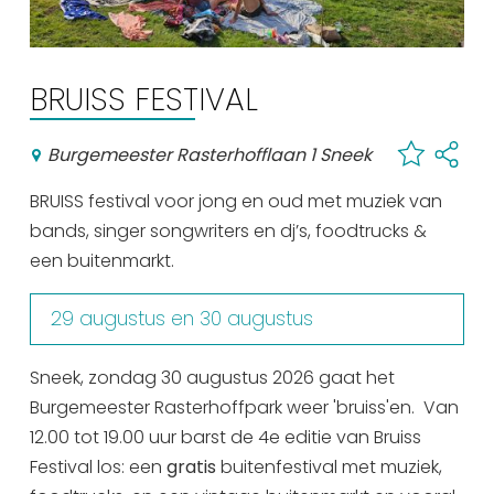
Winkelen
En meer
BRUISS FESTIVAL
Arrangementen
Jouw Sneek
Burgemeester Rasterhofflaan 1 Sneek
De Friese meren
BRUISS festival voor jong en oud met muziek van
Other languages
bands, singer songwriters en dj’s, foodtrucks &
een buitenmarkt.
UITagenda
29 augustus en 30 augustus
Routes
Sneek, zondag 30 augustus 2026 gaat het
Burgemeester Rasterhoffpark weer 'bruiss'en. Van
Veel bezochte pagina's:
12.00 tot 19.00 uur barst de 4e editie van Bruiss
Top 10 leuke dingen
Festival los: een
gratis
buitenfestival met muziek,
Vakantie vieren in Sneek