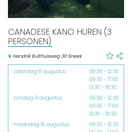
Winkelen
En meer
Arrangementen
CANADESE KANO HUREN (3
Jouw Sneek
PERSONEN)
De Friese meren
Other languages
Hendrik Bulthuisweg 30 Sneek
zaterdag 8 augustus
09:30 - 12:30
UITagenda
09:30 - 17:00
13:30 - 16:30
Routes
zondag 9 augustus
09:30 - 12:30
09:30 - 17:00
Veel bezochte pagina's:
13:30 - 16:30
Top 10 leuke dingen
maandag 10 augustus
09:30 - 12:30
Vakantie vieren in Sneek