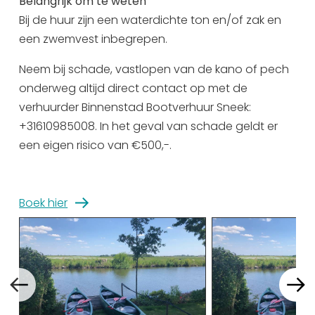
09:30 - 17:00
Belangrijk om te weten
13:30 - 16:30
Bij de huur zijn een waterdichte ton en/of zak en
een zwemvest inbegrepen.
zondag 16 augustus
09:30 - 12:30
09:30 - 17:00
Neem bij schade, vastlopen van de kano of pech
13:30 - 16:30
onderweg altijd direct contact op met de
verhuurder Binnenstad Bootverhuur Sneek:
maandag 17 augustus
09:30 - 12:30
+31610985008. In het geval van schade geldt er
09:30 - 17:00
een eigen risico van €500,-.
13:30 - 16:30
dinsdag 18 augustus
09:30 - 12:30
09:30 - 17:00
Boek hier
13:30 - 16:30
woensdag 19 augustus
09:30 - 12:30
09:30 - 17:00
13:30 - 16:30
donderdag 20 augustus
09:30 - 12:30