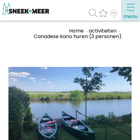
menu
Home
activiteiten
Canadese kano huren (3 personen)
Over Sneek
Uitgelicht
Praktische informatie
Toeristische informatie
Bezienswaardigheden
Winkelen, uitgaan en doen
Eten, drinken & uitgaan
Watersport
Overnachten