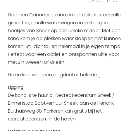
09:30 - 17:00
Uitgaan in Sneek
13:30 - 16:30
Huur een Canadese kano en ontdek de sfeervolle
Overnachten in Sneek
dinsdag 11 augustus
09:30 - 12:30
grachten, smalle waterwegen en verborgen
Citygame Escapegame Sneek
09:30 - 17:00
hoekjes van Sneek op een unieke manier. Met een
Webcams
13:30 - 16:30
kano kom je op plekken waar sloepen niet kunnen
De leukste routes
woensdag 12 augustus
09:30 - 12:30
komen. Stil, dichtbij en helemaal in je eigen tempo.
Interactieve plattegrond van Sneek
09:30 - 17:00
Perfect voor een actief en ontspannen uitje voor
Winkelen in Sneek
13:30 - 16:30
met z'n tweeën of drieën.
Bootverhuur
donderdag 13 augustus
09:30 - 12:30
Huren kan voor een dagdeel of hele dag.
09:30 - 17:00
13:30 - 16:30
Ligging
De kano is te huur bij Recreatiecentrum Sneek /
vrijdag 14 augustus
09:30 - 12:30
Binnenstad Bootverhuur Sneek, aan de Hendrik
09:30 - 17:00
Bulthuisweg 30. Parkeren kan gratis bij het
13:30 - 16:30
recreatiecentrum in de haven.
zaterdag 15 augustus
09:30 - 12:30