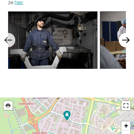
ze
hier
.
+