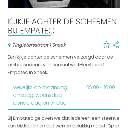
Winkelen
En meer
KIJKJE ACHTER DE SCHERMEN
Arrangementen
BIJ EMPATEC
Jouw Sneek
Tingietersstraat 1 Sneek
De Friese meren
Other languages
Een kijkje achter de schermen verzorgd door de
ambassadeurs van sociaal werk-leerbedrijf
UITagenda
Empatec in Sneek.
wekelijks op maandag,
09:00 - 16:00
Routes
dinsdag, woensdag,
donderdag en vrijdag
Veel bezochte pagina's:
Top 10 leuke dingen
Bij Empatec geloven we dat iedereen een steentje
kan bijdragen en dat werken gelukkig maakt. Op je
Vakantie vieren in Sneek