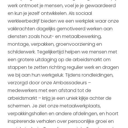
werk ontmoet je mensen, voel je je gewaardeerd
Uitgaan in Sneek
en kun je jezelf ontwikkelen. Als sociaal
Overnachten in Sneek
werkleerbedrijf bieden we een werkplek waar onze
Citygame Escapegame Sneek
vakkrachten dagelijks gemotiveerd werken aan
Webcams
diensten zoals hout- en metaalbewerking,
De leukste routes
montage, verpakken, groenvoorziening en
Interactieve plattegrond van Sneek
schilderwerk. Tegelijkertijd helpen we mensen met
Winkelen in Sneek
een grotere uitdaging op de arbeidsmarkt om
Bootverhuur
stappen te zetten richting regulier werk en dragen
we bij aan hun werkgeluk. Tijdens rondleidingen,
verzorgd door onze Ambassadeurs –
medewerkers met een afstand tot de
arbeidsmarkt – krijg je een uniek kijkje achter de
schermen. Je ziet onze metaalwerkplaats,
verpakkingshallen en andere afdelingen, en hoort
inspirerende verhalen over persoonlijke groei en