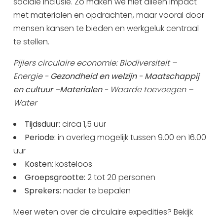
sociale inclusie. Zo maken we niet alleen impact
met materialen en opdrachten, maar vooral door
mensen kansen te bieden en werkgeluk centraal
te stellen.
Pijlers circulaire economie: Biodiversiteit –
Energie -
Gezondheid en welzijn
-
Maatschappij
en cultuur
–
Materialen
- Waarde toevoegen –
Water
Tijdsduur
:
circa 1,5 uur
Periode
:
in overleg mogelijk tussen 9.00 en 16.00
uur
Kosten
:
kosteloos
Groepsgrootte:
2 tot 20 personen
Sprekers
:
nader te bepalen
Meer weten over de circulaire expedities? Bekijk