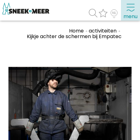
menu
Home
activiteiten
Kijkje achter de schermen bij Empatec
Over Sneek
Uitgelicht
Praktische informatie
Toeristische informatie
Bezienswaardigheden
Winkelen, uitgaan en doen
Eten, drinken & uitgaan
Watersport
Overnachten