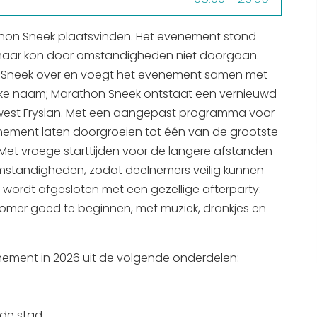
Interactieve plattegrond van
thon Sneek plaatsvinden. Het evenement stond
Sneek
, maar kon door omstandigheden niet doorgaan.
Winkelen in Sneek
 Sneek over en voegt het evenement samen met
Bootverhuur
lijke naam; Marathon Sneek ontstaat een vernieuwd
est Fryslan. Met een aangepast programma voor
nement laten doorgroeien tot één van de grootste
et vroege starttijden voor de langere afstanden
standigheden, zodat deelnemers veilig kunnen
wordt afgesloten met een gezellige afterparty:
zomer goed te beginnen, met muziek, drankjes en
ment in 2026 uit de volgende onderdelen:
 de stad