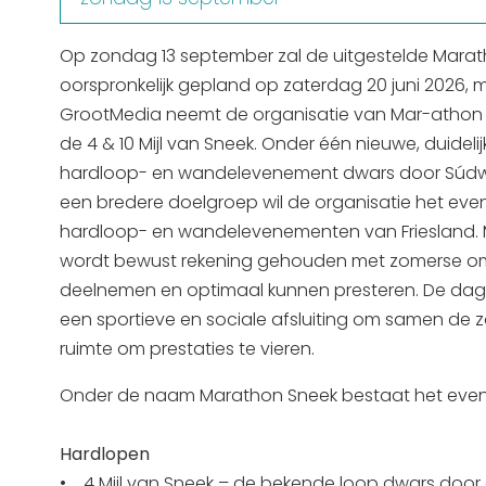
Op zondag 13 september zal de uitgestelde Mara
oorspronkelijk gepland op zaterdag 20 juni 2026
GrootMedia neemt de organisatie van Mar-athon
de 4 & 10 Mijl van Sneek. Onder één nieuwe, duide
hardloop- en wandelevenement dwars door Súdw
een bredere doelgroep wil de organisatie het eve
hardloop- en wandelevenementen van Friesland. M
wordt bewust rekening gehouden met zomerse om
deelnemen en optimaal kunnen presteren. De dag 
een sportieve en sociale afsluiting om samen de 
ruimte om prestaties te vieren.
Onder de naam Marathon Sneek bestaat het evene
Hardlopen
• 4 Mijl van Sneek – de bekende loop dwars door