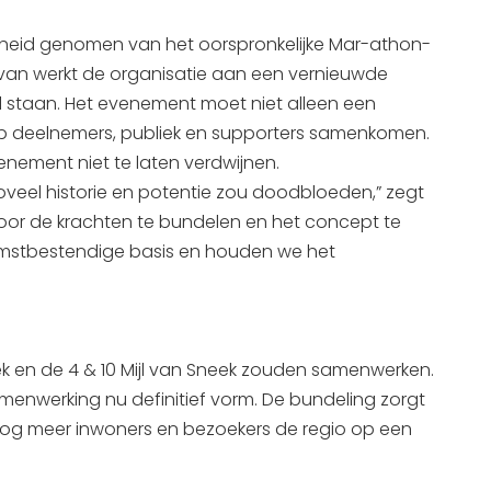
heid genomen van het oorspronkelijke Mar-athon-
van werkt de organisatie aan een vernieuwde
l staan. Het evenement moet niet alleen een
op deelnemers, publiek en supporters samenkomen.
nement niet te laten verdwijnen.
oveel historie en potentie zou doodbloeden,” zegt
or de krachten te bundelen en het concept te
mstbestendige basis en houden we het
 en de 4 & 10 Mijl van Sneek zouden samenwerken.
enwerking nu definitief vorm. De bundeling zorgt
og meer inwoners en bezoekers de regio op een