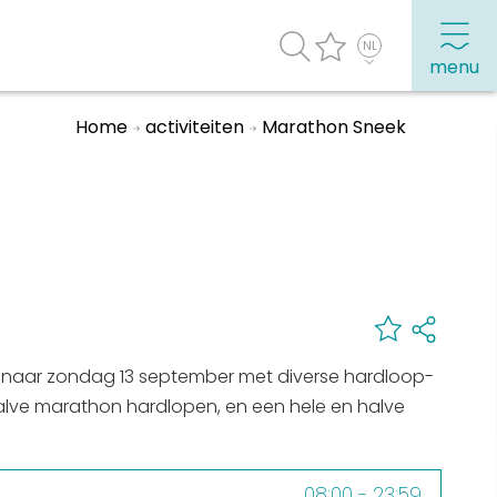
menu
Home
activiteiten
Marathon Sneek
agenda
Veel bezochte pagina's:
Top 10 leuke dingen
Vakantie vieren in Sneek
Uitgaan in Sneek
Overnachten in Sneek
i naar zondag 13 september met diverse hardloop-
Citygame Escapegame Sneek
halve marathon hardlopen, en een hele en halve
Webcams
De leukste routes
08:00 - 23:59