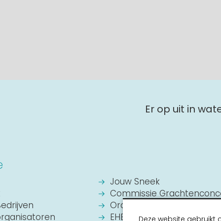
Er op uit in wa
e
Jouw Sneek
k
Commissie Grachtenconc
Bedrijven
Oranje Vereniging Sneek
organisatoren
EHBO Hulpverlening Sneek
Deze website gebruikt 