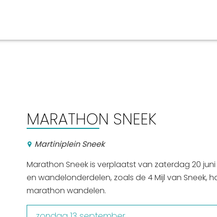
aan en doen
En meer
UIT
uitgaan
Arrangementen
MARATHON SNEEK
Jouw Sneek
De Friese meren
Martiniplein Sneek
Other languages
Marathon Sneek is verplaatst van zaterdag 20 jun
en wandelonderdelen, zoals de 4 Mijl van Sneek, 
marathon wandelen.
zondag 13 september