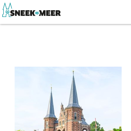
Over Sneek
Winkelen, uitg
Uitgelicht
Eten, drinken & 
Praktische informatie
Watersport
Toeristische informatie
Overnachten
Bezienswaardigheden
Winkelen