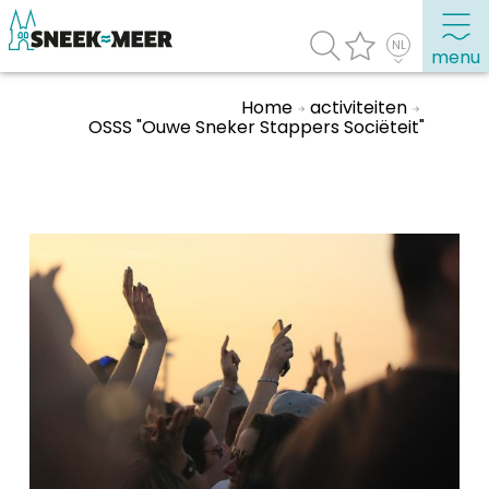
menu
Home
activiteiten
OSSS "Ouwe Sneker Stappers Sociëteit"
Over Sneek
Uitgelicht
Praktische informatie
Toeristische informatie
Bezienswaardigheden
Winkelen, uitgaan en doen
Eten, drinken & uitgaan
Watersport
Overnachten