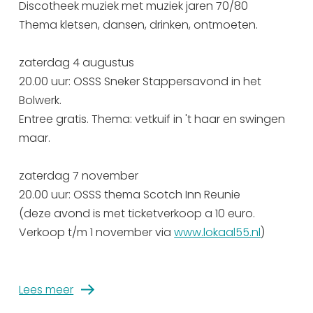
Discotheek muziek met muziek jaren 70/80
Uitgaan in Sneek
Thema kletsen, dansen, drinken, ontmoeten.
Overnachten in Sneek
Citygame Escapegame Sneek
zaterdag 4 augustus
Webcams
20.00 uur: OSSS Sneker Stappersavond in het
Bolwerk.
De leukste routes
Entree gratis. Thema: vetkuif in 't haar en swingen
Interactieve plattegrond van Sneek
maar.
Winkelen in Sneek
Bootverhuur
zaterdag 7 november
20.00 uur: OSSS thema Scotch Inn Reunie
(deze avond is met ticketverkoop a 10 euro.
Verkoop t/m 1 november via
www.lokaal55.nl
)
Lees meer