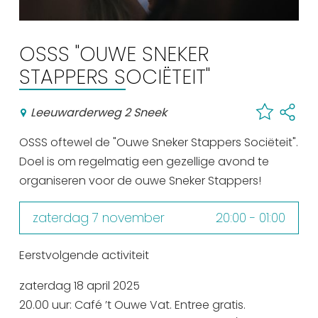
Winkelen
En meer
OSSS "OUWE SNEKER
Arrangementen
STAPPERS SOCIËTEIT"
Jouw Sneek
Leeuwarderweg 2 Sneek
De Friese meren
Other languages
OSSS oftewel de "Ouwe Sneker Stappers Sociëteit".
Doel is om regelmatig een gezellige avond te
UITagenda
organiseren voor de ouwe Sneker Stappers!
zaterdag 7 november
20:00 - 01:00
Routes
Eerstvolgende activiteit
Veel bezochte pagina's:
zaterdag 18 april 2025
Top 10 leuke dingen
20.00 uur: Café ’t Ouwe Vat. Entree gratis.
Vakantie vieren in Sneek