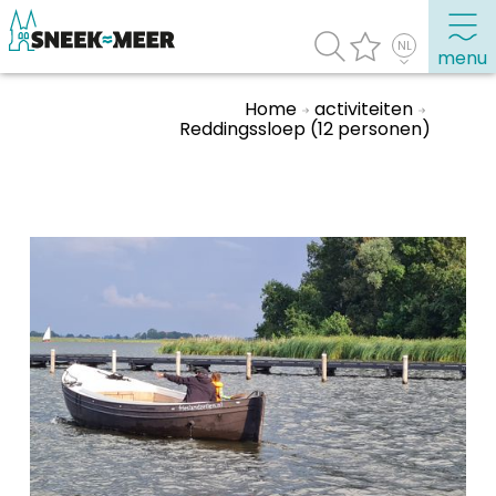
menu
Home
activiteiten
Reddingssloep (12 personen)
Over Sneek
Uitgelicht
Praktische informatie
Toeristische informatie
Bezienswaardigheden
Winkelen, uitgaan en doen
Eten, drinken & uitgaan
Watersport
Overnachten