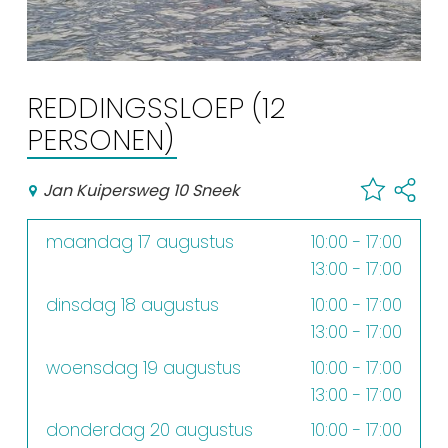
Winkelen
En meer
Arrangementen
REDDINGSSLOEP (12
Jouw Sneek
PERSONEN)
De Friese meren
Other languages
Jan Kuipersweg 10 Sneek
maandag 17 augustus
10:00 - 17:00
UITagenda
13:00 - 17:00
dinsdag 18 augustus
10:00 - 17:00
Routes
13:00 - 17:00
woensdag 19 augustus
10:00 - 17:00
Veel bezochte pagina's:
13:00 - 17:00
Top 10 leuke dingen
donderdag 20 augustus
10:00 - 17:00
Vakantie vieren in Sneek