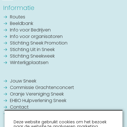
zaterdag 19 september
10:00 - 17:00
Informatie
13:00 - 17:00
Routes
zondag 20 september
10:00 - 17:00
Beeldbank
13:00 - 17:00
Info voor Bedrijven
Info voor organisatoren
maandag 21 september
10:00 - 17:00
Stichting Sneek Promotion
13:00 - 17:00
Stichting Uit in Sneek
Stichting Sneekweek
dinsdag 22 september
10:00 - 17:00
Winterligplaatsen
13:00 - 17:00
woensdag 23 september
10:00 - 17:00
Jouw Sneek
13:00 - 17:00
Commissie Grachtenconcert
donderdag 24 september
10:00 - 17:00
Oranje Vereniging Sneek
13:00 - 17:00
EHBO Hulpverlening Sneek
Contact
vrijdag 25 september
10:00 - 17:00
Vrijwilligers vacatures
13:00 - 17:00
Deze website gebruikt cookies om het bezoek
naar de website te analyseren, marketing