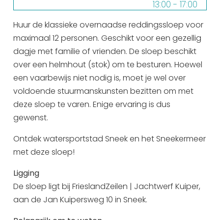
13:00 - 17:00
Uitgaan in Sneek
vrijdag 21 augustus
10:00 - 17:00
Huur de klassieke overnaadse reddingssloep voor
Overnachten in Sneek
13:00 - 17:00
maximaal 12 personen. Geschikt voor een gezellig
Citygame Escapegame Sneek
dagje met familie of vrienden. De sloep beschikt
zaterdag 22 augustus
10:00 - 17:00
Webcams
over een helmhout (stok) om te besturen. Hoewel
13:00 - 17:00
De leukste routes
een vaarbewijs niet nodig is, moet je wel over
zondag 23 augustus
10:00 - 17:00
Interactieve plattegrond van Sneek
voldoende stuurmanskunsten bezitten om met
13:00 - 17:00
Winkelen in Sneek
deze sloep te varen. Enige ervaring is dus
maandag 24 augustus
10:00 - 17:00
Bootverhuur
gewenst.
13:00 - 17:00
Ontdek watersportstad Sneek en het Sneekermeer
dinsdag 25 augustus
10:00 - 17:00
met deze sloep!
13:00 - 17:00
Ligging
woensdag 26 augustus
10:00 - 17:00
De sloep ligt bij FrieslandZeilen | Jachtwerf Kuiper,
13:00 - 17:00
aan de Jan Kuipersweg 10 in Sneek.
donderdag 27 augustus
10:00 - 17:00