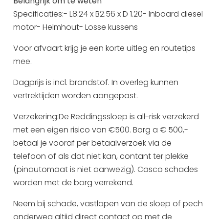
13:00 - 17:00
Belangrijk om te weten
Specificaties:- L8.24 x B2.56 x D 1.20- Inboard diesel
vrijdag 28 augustus
10:00 - 17:00
motor- Helmhout- Losse kussens
13:00 - 17:00
Voor afvaart krijg je een korte uitleg en routetips
zaterdag 29 augustus
10:00 - 17:00
mee.
13:00 - 17:00
zondag 30 augustus
10:00 - 17:00
Dagprijs is incl. brandstof. In overleg kunnen
13:00 - 17:00
vertrektijden worden aangepast.
maandag 31 augustus
10:00 - 17:00
Verzekering:De Reddingssloep is all-risk verzekerd
13:00 - 17:00
met een eigen risico van €500. Borg a € 500,-
dinsdag 1 september
10:00 - 17:00
betaal je vooraf per betaalverzoek via de
13:00 - 17:00
telefoon of als dat niet kan, contant ter plekke
(pinautomaat is niet aanwezig). Casco schades
woensdag 2 september
10:00 - 17:00
worden met de borg verrekend.
13:00 - 17:00
donderdag 3 september
10:00 - 17:00
Neem bij schade, vastlopen van de sloep of pech
13:00 - 17:00
onderweg altijd direct contact op met de