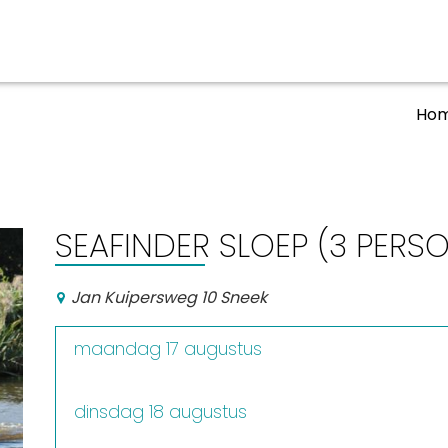
Ho
aan en doen
En meer
UIT
uitgaan
Arrangementen
SEAFINDER SLOEP (3 PERS
Jouw Sneek
De Friese meren
Jan Kuipersweg 10 Sneek
Other languages
maandag 17 augustus
dinsdag 18 augustus