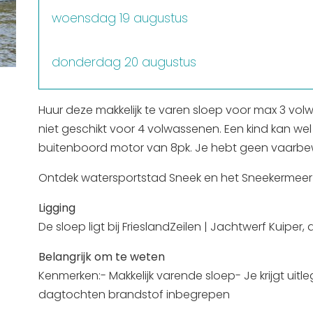
woensdag 19 augustus
donderdag 20 augustus
vrijdag 21 augustus
Huur deze makkelijk te varen sloep voor max 3 volw
niet geschikt voor 4 volwassenen. Een kind kan we
buitenboord motor van 8pk. Je hebt geen vaarbew
zaterdag 22 augustus
Ontdek watersportstad Sneek en het Sneekermeer
zondag 23 augustus
Ligging
De sloep ligt bij FrieslandZeilen | Jachtwerf Kuiper
maandag 24 augustus
Belangrijk om te weten
Kenmerken:- Makkelijk varende sloep- Je krijgt uit
dinsdag 25 augustus
dagtochten brandstof inbegrepen