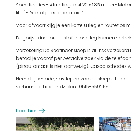
Specificaties:- Afmetingen: 4.20 x 1.85 meter- Mot
woensdag 26 augustus
liter)- Aantal personen: max. 4
donderdag 27 augustus
Voor afvaart krijg je een korte uitleg en routetips m
Dagprijs is incl. brandstof. In overleg kunnen vert
vrijdag 28 augustus
Verzekering:De Seafinder sloep is all-risk verzeker
betaal je vooraf per betaalverzoek via de telefoon 
zaterdag 29 augustus
(pinautomaat is niet aanwezig). Casco schades 
zondag 30 augustus
Neem bij schade, vastlopen van de sloep of pech 
verhuurder 'FrieslandZeilen': 0515-559255.
maandag 31 augustus
Boek hier
dinsdag 1 september