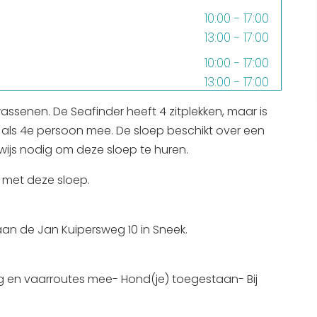
Interactieve plattegrond van
10:00 - 17:00
13:00 - 17:00
Sneek
10:00 - 17:00
Winkelen in Sneek
13:00 - 17:00
Bootverhuur
10:00 - 17:00
assenen. De Seafinder heeft 4 zitplekken, maar is
13:00 - 17:00
l als 4e persoon mee. De sloep beschikt over een
ijs nodig om deze sloep te huren.
10:00 - 17:00
13:00 - 17:00
 met deze sloep.
10:00 - 17:00
13:00 - 17:00
, aan de Jan Kuipersweg 10 in Sneek.
10:00 - 17:00
13:00 - 17:00
leg en vaarroutes mee- Hond(je) toegestaan- Bij
10:00 - 17:00
13:00 - 17:00