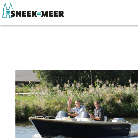
Over Sneek
Winkelen, uitg
Uitgelicht
Eten, drinken & 
Praktische informatie
Watersport
Toeristische informatie
Overnachten
Bezienswaardigheden
Winkelen