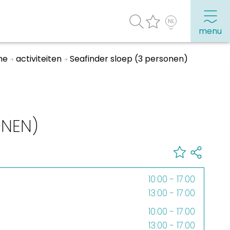
menu
me
activiteiten
Seafinder sloep (3 personen)
agenda
Veel bezochte pagina's:
Top 10 leuke dingen
ONEN)
Vakantie vieren in Sneek
Uitgaan in Sneek
Overnachten in Sneek
10:00 - 17:00
Citygame Escapegame Sneek
13:00 - 17:00
Webcams
10:00 - 17:00
De leukste routes
13:00 - 17:00