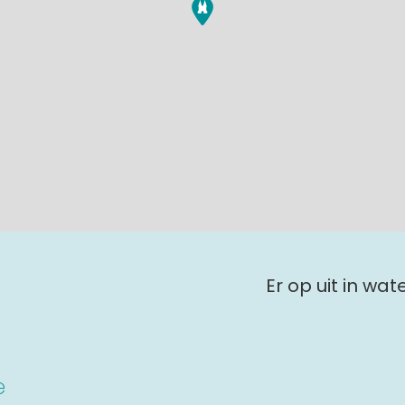
donderdag 10 september
vrijdag 11 september
zaterdag 12 september
zondag 13 september
maandag 14 september
Er op uit in wa
dinsdag 15 september
woensdag 16 september
e
donderdag 17 september