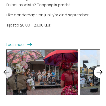
En het mooiste?
Toegang is gratis!
Uitgaan in Sneek
Overnachten in Sneek
Elke donderdag van juni t/m eind september.
Citygame Escapegame Sneek
Tijdstip 20.00 - 23.00 uur.
Webcams
De leukste routes
Interactieve plattegrond van Sneek
Lees meer
Winkelen in Sneek
Bootverhuur