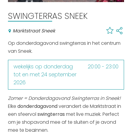
Winkelen
SWINGTERRAS SNEEK
En meer
Arrangementen
Marktstraat Sneek
Jouw Sneek
Op donderdagavond swingterras in het centrum
De Friese meren
van Sneek.
Other languages
wekelijks op donderdag
20:00 - 23:00
UITagenda
tot en met 24 september
2026
Routes
Zomer = Donderdagavond Swingterras in Sneek!
Elke
donderdagavond
verandert de Marktstraat in
Veel bezochte pagina's:
een sfeervol
swingterras
met live muziek. Perfect
Top 10 leuke dingen
om je shopavond mee af te sluiten of je avond
mee te beginnen.
Vakantie vieren in Sneek