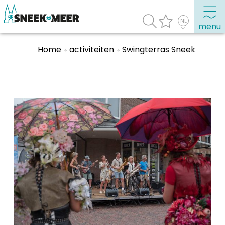
menu
Home
activiteiten
Swingterras Sneek
Over Sneek
Uitgelicht
Praktische informatie
Toeristische informatie
Bezienswaardigheden
Winkelen, uitgaan en doen
Eten, drinken & uitgaan
Watersport
Overnachten