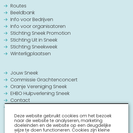
13:30 - 16:30
Routes
Beeldbank
donderdag 27 augustus
09:30 - 12:30
Info voor Bedrijven
09:30 - 17:00
Info voor organisatoren
13:30 - 16:30
Stichting Sneek Promotion
vrijdag 28 augustus
09:30 - 12:30
Stichting Uit in Sneek
Stichting Sneekweek
09:30 - 17:00
Winterligplaatsen
13:30 - 16:30
zaterdag 29 augustus
09:30 - 12:30
Jouw Sneek
09:30 - 17:00
Commissie Grachtenconcert
13:30 - 16:30
Oranje Vereniging Sneek
zondag 30 augustus
09:30 - 17:00
EHBO Hulpverlening Sneek
Contact
13:30 - 16:30
Vrijwilligers vacatures
maandag 31 augustus
09:30 - 12:30
Deze website gebruikt cookies om het bezoek
09:30 - 17:00
naar de website te analyseren, marketing
doeleinden en de website op een deugdelijke
13:30 - 16:30
wijze te doen functioneren. Cookies zijn kleine