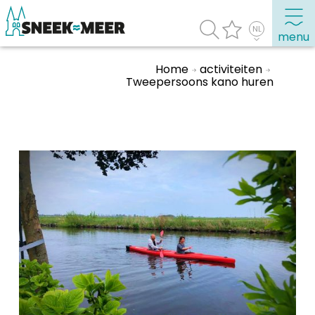
menu
Home
activiteiten
Tweepersoons kano huren
Over Sneek
Uitgelicht
Praktische informatie
Toeristische informatie
Bezienswaardigheden
Winkelen, uitgaan en doen
Eten, drinken & uitgaan
Watersport
Overnachten