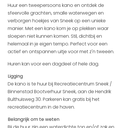
dinsdag 11 augustus
09:30 - 12:30
Huur een tweepersoons kano en ontdek de
Uitgaan in Sneek
09:30 - 17:00
sfeervolle grachten, smalle waterwegen en
Overnachten in Sneek
13:30 - 16:30
verborgen hoekjes van Sneek op een unieke
Citygame Escapegame Sneek
woensdag 12 augustus
09:30 - 12:30
manier. Met een kano kom je op plekken waar
Webcams
09:30 - 17:00
sloepen niet kunnen komen. Stil, dichtbij en
De leukste routes
13:30 - 16:30
helemaal in je eigen tempo. Perfect voor een
Interactieve plattegrond van Sneek
actief en ontspannen uitje voor met z'n tweeën.
donderdag 13 augustus
09:30 - 12:30
Winkelen in Sneek
09:30 - 17:00
Huren kan voor een dagdeel of hele dag.
Bootverhuur
13:30 - 16:30
Ligging
vrijdag 14 augustus
09:30 - 12:30
De kano is te huur bij Recreatiecentrum Sneek /
09:30 - 17:00
Binnenstad Bootverhuur Sneek, aan de Hendrik
13:30 - 16:30
Bulthuisweg 30. Parkeren kan gratis bij het
zaterdag 15 augustus
09:30 - 12:30
recreatiecentrum in de haven.
09:30 - 17:00
13:30 - 16:30
Belangrijk om te weten
Bij de huur zijn een waterdichte ton en/of zak en