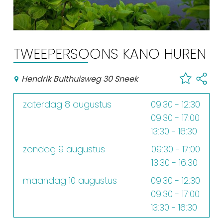
Winkelen
En meer
Arrangementen
TWEEPERSOONS KANO HUREN
Jouw Sneek
Hendrik Bulthuisweg 30 Sneek
De Friese meren
Other languages
zaterdag 8 augustus
09:30 - 12:30
09:30 - 17:00
UITagenda
13:30 - 16:30
zondag 9 augustus
09:30 - 17:00
Routes
13:30 - 16:30
maandag 10 augustus
09:30 - 12:30
Veel bezochte pagina's:
09:30 - 17:00
Top 10 leuke dingen
13:30 - 16:30
Vakantie vieren in Sneek