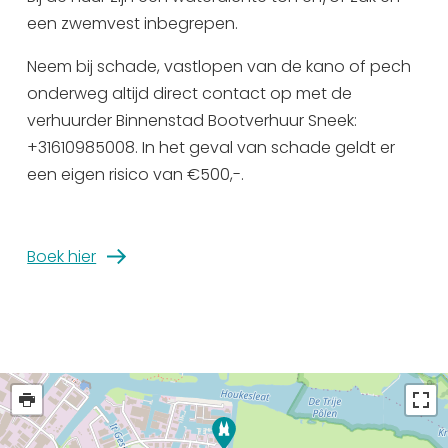
zondag 16 augustus
09:30 - 17:00
een zwemvest inbegrepen.
13:30 - 16:30
Neem bij schade, vastlopen van de kano of pech
maandag 17 augustus
09:30 - 12:30
onderweg altijd direct contact op met de
09:30 - 17:00
verhuurder Binnenstad Bootverhuur Sneek:
13:30 - 16:30
+31610985008. In het geval van schade geldt er
dinsdag 18 augustus
09:30 - 12:30
een eigen risico van €500,-.
09:30 - 17:00
13:30 - 16:30
woensdag 19 augustus
09:30 - 12:30
Boek hier
09:30 - 17:00
13:30 - 16:30
donderdag 20 augustus
09:30 - 12:30
09:30 - 17:00
13:30 - 16:30
vrijdag 21 augustus
09:30 - 12:30