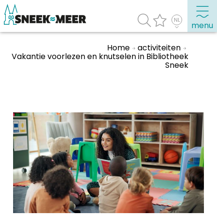
menu
Home
activiteiten
Vakantie voorlezen en knutselen in Bibliotheek
Sneek
Over Sneek
Uitgelicht
Praktische informatie
Toeristische informatie
Bezienswaardigheden
Winkelen, uitgaan en doen
Eten, drinken & uitgaan
Watersport
Overnachten