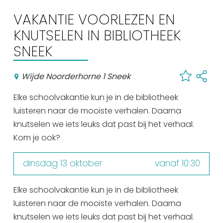
Winkelen
VAKANTIE VOORLEZEN EN
En meer
KNUTSELEN IN BIBLIOTHEEK
SNEEK
Arrangementen
Jouw Sneek
Wijde Noorderhorne 1 Sneek
De Friese meren
Other languages
Elke schoolvakantie kun je in de bibliotheek
luisteren naar de mooiste verhalen. Daarna
UITagenda
knutselen we iets leuks dat past bij het verhaal.
Kom je ook?
Routes
dinsdag 13 oktober
vanaf 10:30
Veel bezochte pagina's:
Elke schoolvakantie kun je in de bibliotheek
luisteren naar de mooiste verhalen. Daarna
Top 10 leuke dingen
knutselen we iets leuks dat past bij het verhaal.
Vakantie vieren in Sneek