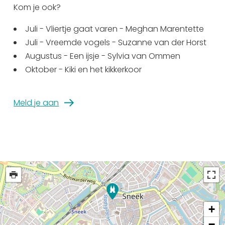
Kom je ook?
Uitgaan in Sneek
Overnachten in Sneek
Juli - Vliertje gaat varen - Meghan Marentette
Citygame Escapegame Sneek
Juli - Vreemde vogels - Suzanne van der Horst
Augustus - Een ijsje - Sylvia van Ommen
Webcams
Oktober - Kiki en het kikkerkoor
De leukste routes
Interactieve plattegrond van Sneek
Winkelen in Sneek
Meld je aan
Bootverhuur
+
−