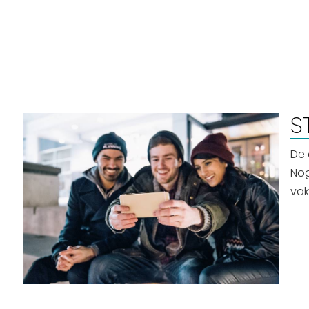
S
De 
Nog
vak