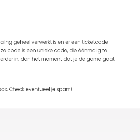
Interactieve plattegrond van
Sneek
Winkelen in Sneek
Bootverhuur
ling geheel verwerkt is en er een ticketcode
eze code is een unieke code, die éénmalig te
 eerder in, dan het moment dat je de game gaat
box. Check eventueel je spam!