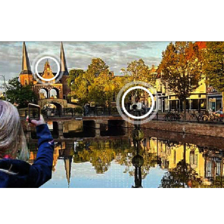
aan en doen
En meer
UIT
uitgaan
Arrangementen
Jouw Sneek
De Friese meren
Other languages