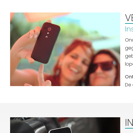
Routes
V
In
Ond
geg
geb
lop
Ont
De 
I