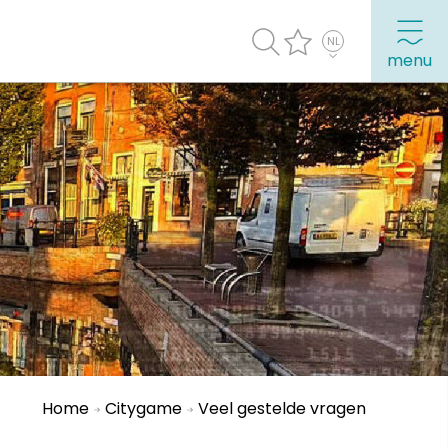
menu
agenda
Veel bezochte pagina's:
Top 10 leuke dingen
Vakantie vieren in Sneek
Uitgaan in Sneek
Overnachten in Sneek
Citygame Escapegame Sneek
Webcams
Home
Citygame
Veel gestelde vragen
De leukste routes