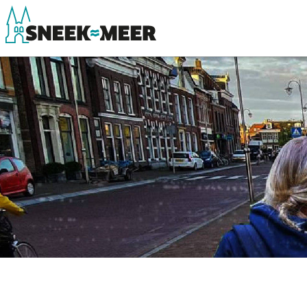
Over Sneek
Winkelen, uitg
Uitgelicht
Eten, drinken & 
Praktische informatie
Watersport
Toeristische informatie
Overnachten
Bezienswaardigheden
Winkelen