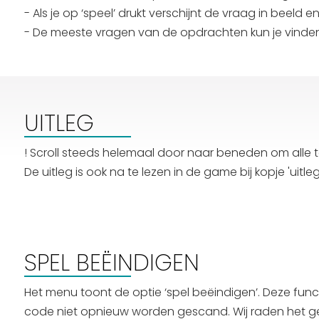
- Als je op ‘speel’ drukt verschijnt de vraag in beeld e
- De meeste vragen van de opdrachten kun je vinden/
UITLEG
! Scroll steeds helemaal door naar beneden om alle te
De uitleg is ook na te lezen in de game bij kopje 'uitleg
SPEL BEËINDIGEN
Het menu toont de optie ‘spel beëindigen’. Deze functi
code niet opnieuw worden gescand. Wij raden het ge