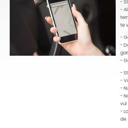
- S
- A
ter
te 
- G
- 
gam
- 
- S
- V
- N
- N
vul
- L
de 