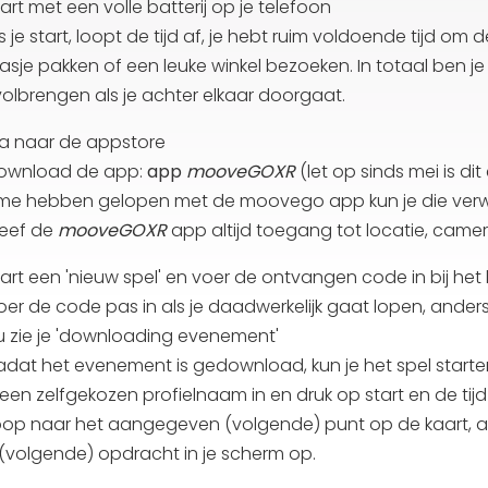
tart met een volle batterij op je telefoon
ls je start, loopt de tijd af, je hebt ruim voldoende tijd 
rasje pakken of een leuke winkel bezoeken. In totaal ben
volbrengen als je achter elkaar doorgaat.
a naar de appstore
Download de app:
app
mooveGOXR
(let op sinds mei is d
e hebben gelopen met de moovego app kun je die verw
Geef de
mooveGOXR
app altijd toegang tot locatie, came
tart een 'nieuw spel' en voer de ontvangen code in bij het 
oer de code pas in als je daadwerkelijk gaat lopen, anders
u zie je 'downloading evenement'
adat het evenement is gedownload, kun je het spel starten 
 een zelfgekozen profielnaam in en druk op start en de tijd
oop naar het aangegeven (volgende) punt op de kaart, al
(volgende) opdracht in je scherm op.