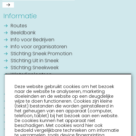
Informatie
Routes
Beeldbank
Info voor Bedrijven
Info voor organisatoren
Stichting Sneek Promotion
Stichting Uit in Sneek
Stichting Sneekweek
Winterligplaatsen
Deze website gebruikt cookies om het bezoek
naar de website te analyseren, marketing
Jouw Sneek
doeleinden en de website op een deugdelijke
Commissie Grachtenconcert
wijze te doen functioneren. Cookies zijn kleine
(tekst) bestanden die worden geïnstalleerd in
Oranje Vereniging Sneek
het geheugen van een apparaat (computer,
EHBO Hulpverlening Sneek
telefoon, tablet) bij het bezoek aan een website.
De cookies kunnen het apparaat niet
Contact
beschadigen. Met cookies word hier ook
Vrijwilligers vacatures
bedoeld vergelijkbare technieken om informatie
te verzamelen, zoals device fingerprinting.