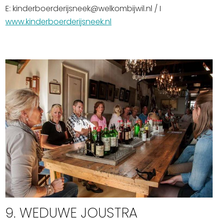
E: kinderboerderijsneek@welkombijwil.nl / I
www.kinderboerderijsneek.nl
9. WEDUWE JOUSTRA