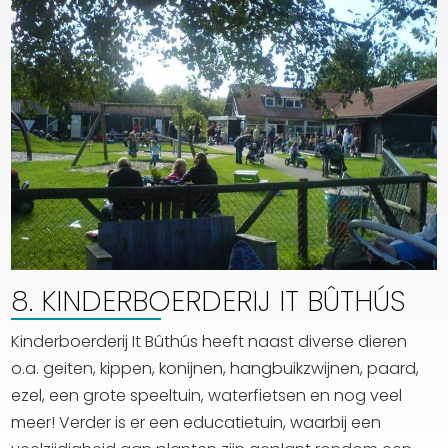
8. KINDERBOERDERIJ IT BÛTHÚS
Kinderboerderij It Bûthús heeft naast diverse dieren
o.a. geiten, kippen, konijnen, hangbuikzwijnen, paard,
ezel, een grote speeltuin, waterfietsen en nog veel
meer! Verder is er een educatietuin, waarbij een