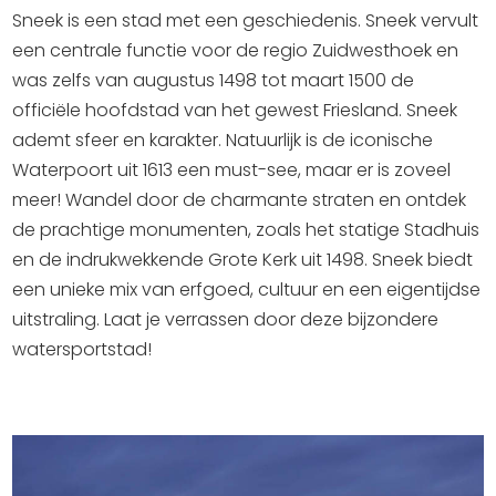
Winkelen
Sneek is een stad met een geschiedenis. Sneek vervult
een centrale functie voor de regio Zuidwesthoek en
En meer
was zelfs van augustus 1498 tot maart 1500 de
officiële hoofdstad van het gewest Friesland. Sneek
Arrangementen
ademt sfeer en karakter. Natuurlijk is de iconische
Jouw Sneek
Waterpoort uit 1613 een must-see, maar er is zoveel
De Friese meren
meer! Wandel door de charmante straten en ontdek
Other languages
de prachtige monumenten, zoals het statige Stadhuis
en de indrukwekkende Grote Kerk uit 1498. Sneek biedt
UITagenda
een unieke mix van erfgoed, cultuur en een eigentijdse
uitstraling. Laat je verrassen door deze bijzondere
Routes
watersportstad!
Veel bezochte pagina's:
Top 10 leuke dingen
Vakantie vieren in Sneek