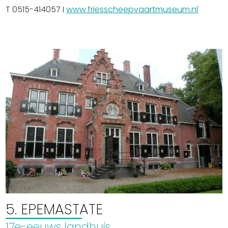
T 0515-414057 I
www.friesscheepvaartmuseum.nl
5. EPEMASTATE
17e-eeuws landhuis