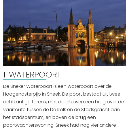
Uitgaan in Sneek
Overnachten in Sneek
Citygame Escapegame Sneek
Webcams
De leukste routes
Interactieve plattegrond van Sneek
Winkelen in Sneek
Bootverhuur
1. WATERPOORT
De Sneker Waterpoort is een waterpoort over de
Hoogendsterpijp in Sneek. De poort bestaat uit twee
achtkantige torens, met daartussen een brug over de
vaarroute tussen de De Kolk en de Stadsgracht aan
het stadscentrum, en boven de brug een
poortwachterswoning. Sneek had nog vier andere