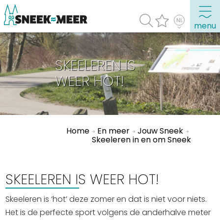
menu
SKEELEREN IS
Over Sneek
WEER HOT!
Uitgelicht
Praktische informatie
Toeristische informatie
Home
En meer
Jouw Sneek
Bezienswaardigheden
Skeeleren in en om Sneek
Winkelen, uitgaan en doen
SKEELEREN IS WEER HOT!
Eten, drinken & uitgaan
Watersport
Skeeleren is ‘hot’ deze zomer en dat is niet voor niets.
Overnachten
Het is de perfecte sport volgens de anderhalve meter