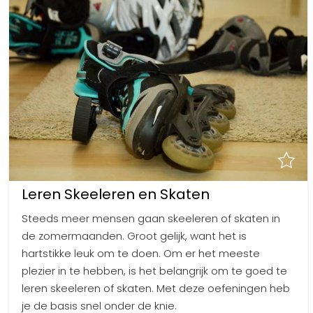
Uitgaan in Sneek
Overnachten in Sneek
Citygame Escapegame Sneek
Webcams
De leukste routes
Interactieve plattegrond van Sneek
Winkelen in Sneek
Bootverhuur
Leren Skeeleren en Skaten
Steeds meer mensen gaan skeeleren of skaten in
de zomermaanden. Groot gelijk, want het is
hartstikke leuk om te doen. Om er het meeste
plezier in te hebben, is het belangrijk om te goed te
leren skeeleren of skaten. Met deze oefeningen heb
je de basis snel onder de knie.