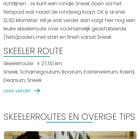
Winkelen
richtlijnen. Je kunt een rondje Sneek doen via het
fietspad wat naast de rondweg loopt. Dit is al snel
En meer
12,50 kilometer. Wil je wat verder dan volgt hier nog een
leuke skeelerroute over voornamelijk geasfalteerde
Arrangementen
(fiets)paden, met start en finish vanuit Sneek.
Jouw Sneek
SKEELER ROUTE
De Friese meren
Other languages
Skeelerroute: ± 27,50 km
Sneek, Scharnegoutum, Boazum, Easterwierrum, Raerd,
UITagenda
Dearsum, Sneek
Lees verder
Routes
SKEELERROUTES EN OVERIGE TIPS
Veel bezochte pagina's:
Top 10 leuke dingen
Vakantie vieren in Sneek