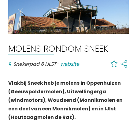
Winkelen
En meer
Arrangementen
Jouw Sneek
MOLENS RONDOM SNEEK
De Friese meren
Other languages
Snekerpad 6 IJLST
-
website
UITagenda
Vlakbij Sneek heb je molens in Oppenhuizen
(Geeuwpoldermolen), Uitwellingerga
Routes
(windmotors), Woudsend (Monnikmolen en
een deel van een Monnikmolen) en in IJlst
Veel bezochte pagina's:
(Houtzaagmolen de Rat).
Top 10 leuke dingen
Vakantie vieren in Sneek