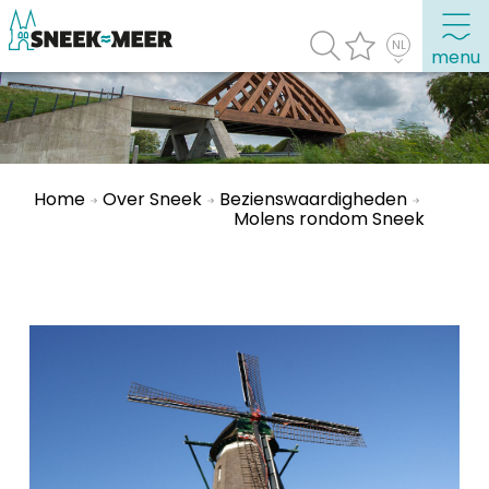
menu
Over Sneek
Uitgelicht
Home
Over Sneek
Bezienswaardigheden
Molens rondom Sneek
Praktische informatie
Toeristische informatie
Bezienswaardigheden
Winkelen, uitgaan en doen
Eten, drinken & uitgaan
Watersport
Overnachten