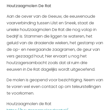
Houtzaagmolen De Rat
Uitgaan in Sneek
Overnachten in Sneek
Aan de oever van de Geeuw, de eeuwenoude
Citygame Escapegame Sneek
vaarverbinding tussen IJlst en Sneek, staat de
Webcams
unieke houtzaagmolen De Rat die nog volop in
De leukste routes
bedrijf is. Stammen die liggen te wateren, het
Interactieve plattegrond van Sneek
geluid van de draaiende wieken, het gestamp van
de op- en neergaande zaagramen, de geur van
Winkelen in Sneek
vers gezaagd hout; hier ervaart u nog het
Bootverhuur
houtzagersambacht zoals dat al ruim drie
eeuwen in De Rat dagelijks wordt uitgeoefend.
De molen is geopend voor bezichtiging. Neem van
te voren wel even contact op om teleurstellingen
te voorkomen.
Houtzaagmolen de Rat