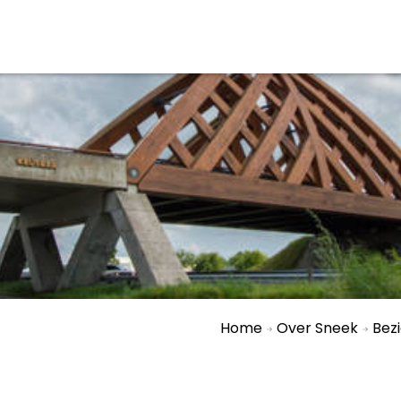
aan en doen
En meer
UIT
uitgaan
Arrangementen
Jouw Sneek
De Friese meren
Other languages
Home
Over Sneek
Bez