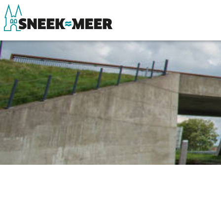
Over Sneek
Winkelen, uitg
Uitgelicht
Eten, drinken & 
Praktische informatie
Watersport
Toeristische informatie
Overnachten
Bezienswaardigheden
Winkelen