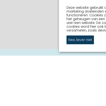
Deze website gebruikt 
marketing doeleinden e
functioneren. Cookies z
het geheugen van een a
aan een website. De c
cookies word hier ook 
verzamelen, zoals devic
Nee, liever niet
Er op uit in wa
e
Jouw Sneek
k
Commissie Grachtenconc