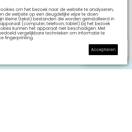
cookies om het bezoek naar de website te analyseren,
n de website op een deugdelijke wijze te doen
ijn kleine (tekst) bestanden die worden geïnstalleerd in
pparaat (computer, telefoon, tablet) bij het bezoek
ookies kunnen het apparaat niet beschadigen. Met
bedoeld vergelijkbare technieken om informatie te
e fingerprinting.
+
Accepteren
−
Stel je vraag
tersportstad Sneek
ert