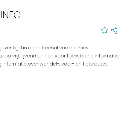
Interactieve plattegrond van
 INFO
Sneek
Winkelen in Sneek
Bootverhuur
evestigd in de entreehal van het Fries
op vrijblijvend binnen voor toeristische informatie
 informatie over wandel-, vaar- en fietsroutes.