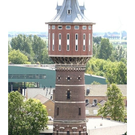
Winkelen
En meer
Arrangementen
Jouw Sneek
De Friese meren
Other languages
UITagenda
Routes
Veel bezochte pagina's:
Top 10 leuke dingen
Vakantie vieren in Sneek