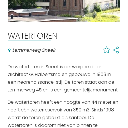
Uitgaan in Sneek
Overnachten in Sneek
Citygame Escapegame Sneek
Webcams
WATERTOREN
De leukste routes
Interactieve plattegrond van Sneek
Lemmerweg Sneek
Winkelen in Sneek
De watertoren in Sneek is ontworpen door
Bootverhuur
architect G. Halbertsma en gebouwd in 1908 in
een neorenaissance-stijl. De toren staat aan de
Lemmerweg 45 en is een gemeentelijk monument.
De watertoren heeft een hoogte van 44 meter en
heeft één waterreservoir van 350 m3. Sinds 1998
wordt de toren gebruikt als kantoor. De
watertoren is daarom niet van binnen te