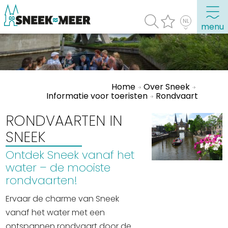
menu
Over Sneek
Home
Over Sneek
Uitgelicht
Informatie voor toeristen
Rondvaart
Praktische informatie
RONDVAARTEN IN
Toeristische informatie
SNEEK
Bezienswaardigheden
Ontdek Sneek vanaf het
water – de mooiste
Winkelen, uitgaan en doen
rondvaarten!
Eten, drinken & uitgaan
Ervaar de charme van Sneek
Watersport
vanaf het water met een
Overnachten
ontspannen rondvaart door de