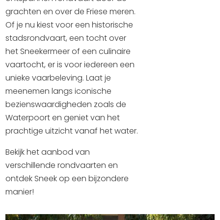
Winkelen
grachten en over de Friese meren.
Of je nu kiest voor een historische
En meer
stadsrondvaart, een tocht over
Arrangementen
het Sneekermeer of een culinaire
Jouw Sneek
vaartocht, er is voor iedereen een
unieke vaarbeleving. Laat je
De Friese meren
meenemen langs iconische
Other languages
bezienswaardigheden zoals de
Waterpoort en geniet van het
UITagenda
prachtige uitzicht vanaf het water.
Bekijk het aanbod van
Routes
verschillende rondvaarten en
ontdek Sneek op een bijzondere
Veel bezochte pagina's:
manier!
Top 10 leuke dingen
Vakantie vieren in Sneek