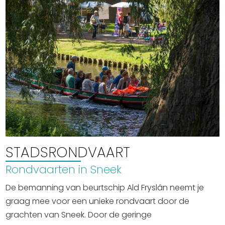
Uitgaan in Sneek
Overnachten in Sneek
Citygame Escapegame Sneek
Webcams
De leukste routes
Interactieve plattegrond van Sneek
Winkelen in Sneek
Bootverhuur
STADSRONDVAART
Rondvaarten in Sneek
De bemanning van beurtschip Ald Fryslân neemt je
graag mee voor een unieke rondvaart door de
grachten van Sneek. Door de geringe