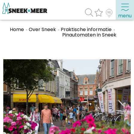
menu
Home
Over Sneek
Praktische informatie
Pinautomaten in Sneek
Over Sneek
Uitgelicht
Praktische informatie
Toeristische informatie
Bezienswaardigheden
Winkelen, uitgaan en doen
Eten, drinken & uitgaan
Watersport
Overnachten