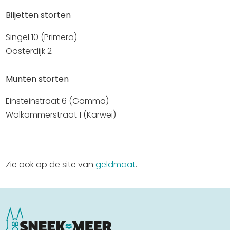
Uitgaan in Sneek
Biljetten storten
Overnachten in Sneek
Singel 10 (Primera)
Citygame Escapegame Sneek
Oosterdijk 2
Webcams
De leukste routes
Munten storten
Interactieve plattegrond van Sneek
Einsteinstraat 6 (Gamma)
Winkelen in Sneek
Wolkammerstraat 1 (Karwei)
Bootverhuur
Zie ook op de site van
geldmaat
.