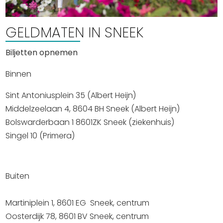
Winkelen
GELDMATEN IN SNEEK
En meer
Arrangementen
Biljetten opnemen
Jouw Sneek
Binnen
De Friese meren
Other languages
Sint Antoniusplein 35 (Albert Heijn)
Middelzeelaan 4, 8604 BH Sneek (Albert Heijn)
Bolswarderbaan 1 8601ZK Sneek (ziekenhuis)
UITagenda
Singel 10 (Primera)
Routes
Buiten
Veel bezochte pagina's:
Martiniplein 1, 8601 EG Sneek, centrum
Top 10 leuke dingen
Oosterdijk 78, 8601 BV Sneek, centrum
Vakantie vieren in Sneek