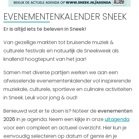
Uitgaan in Sneek
EVENEMENTENKALENDER SNEEK
Overnachten in Sneek
Citygame Escapegame Sneek
Er is altijd iets te beleven in Sneek!
Webcams
Van gezellige markten tot bruisende muziek &
De leukste routes
culturele festivals en natuurlijk de Sneekweek als
Interactieve plattegrond van Sneek
knallend hoogtepunt van het jaar!
Winkelen in Sneek
Samen met diverse partijen werken we aan een
Bootverhuur
afwisselende evenementenkalender vol inspirerende
muziekale, culturele, sportieve en culinaire activiteiten
in Sneek. Leuk voor jong & oud!
Benieuwd wat er te doen is? Noteer de
evenementen
2026
in je agenda. Neem een kijkje in onze
uitagenda
voor een compleet en actueel overzicht. Hier kun je
eenvoudig selecteren op datum of genre én je