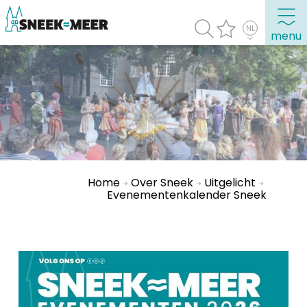
menu
Over Sneek
Uitgelicht
Praktische informatie
Toeristische informatie
Home
Over Sneek
Uitgelicht
Bezienswaardigheden
Evenementenkalender Sneek
Winkelen, uitgaan en doen
Eten, drinken & uitgaan
Watersport
Overnachten