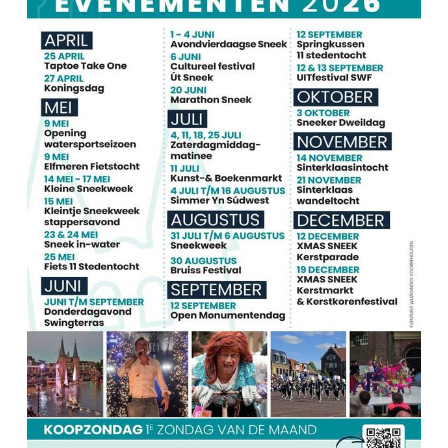
Winkelen
En meer
Arrangementen
Jouw Sneek
De Friese meren
Other languages
UITagenda
Routes
Veel bezochte pagina's:
Top 10 leuke dingen
Vakantie vieren in Sneek