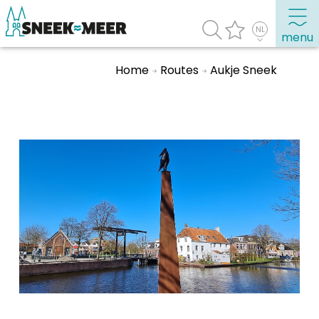
menu
Home
Routes
Aukje Sneek
Over Sneek
Uitgelicht
Praktische informatie
Toeristische informatie
Bezienswaardigheden
Winkelen, uitgaan en doen
Eten, drinken & uitgaan
Watersport
Overnachten