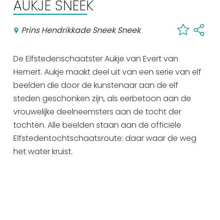
AUKJE SNEEK
Winkelen
Prins Hendrikkade Sneek Sneek
En meer
Arrangementen
De Elfstedenschaatster Aukje van Evert van
Jouw Sneek
Hemert. Aukje maakt deel uit van een serie van elf
De Friese meren
beelden die door de kunstenaar aan de elf
Other languages
steden geschonken zijn, als eerbetoon aan de
vrouwelijke deelneemsters aan de tocht der
UITagenda
tochten. Alle beelden staan aan de officiële
Elfstedentochtschaatsroute: daar waar de weg
het water kruist.
Routes
Veel bezochte pagina's:
Top 10 leuke dingen
Vakantie vieren in Sneek