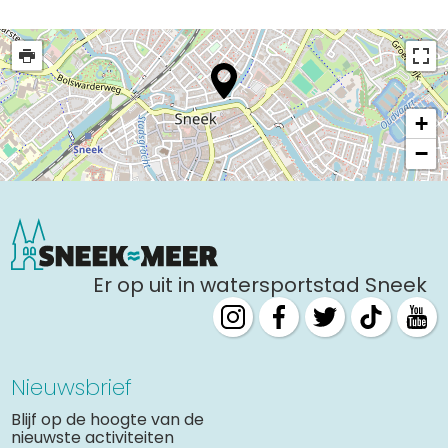
Uitgaan in Sneek
Overnachten in Sneek
Citygame Escapegame Sneek
Webcams
+
De leukste routes
−
Interactieve plattegrond van Sneek
Winkelen in Sneek
Bootverhuur
Er op uit in watersportstad Sneek
Nieuwsbrief
Blijf op de hoogte van de
nieuwste activiteiten