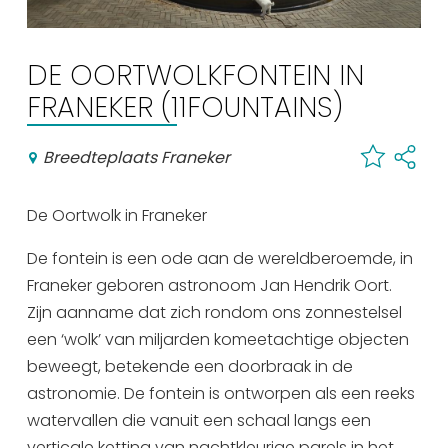
Winkelen
En meer
DE OORTWOLKFONTEIN IN
Arrangementen
FRANEKER (11FOUNTAINS)
Jouw Sneek
Breedteplaats Franeker
De Friese meren
Other languages
De Oortwolk in Franeker
UITagenda
De fontein is een ode aan de wereldberoemde, in
Franeker geboren astronoom Jan Hendrik Oort.
Routes
Zijn aanname dat zich rondom ons zonnestelsel
een ‘wolk’ van miljarden komeetachtige objecten
beweegt, betekende een doorbraak in de
Veel bezochte pagina's:
astronomie. De fontein is ontworpen als een reeks
Top 10 leuke dingen
watervallen die vanuit een schaal langs een
Vakantie vieren in Sneek
verticale ketting van nachtkleurige parels in het