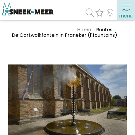
menu
Home
Routes
De Oortwolkfontein in Franeker (11fountains)
Over Sneek
Uitgelicht
Praktische informatie
Toeristische informatie
Bezienswaardigheden
Winkelen, uitgaan en doen
Eten, drinken & uitgaan
Watersport
Overnachten