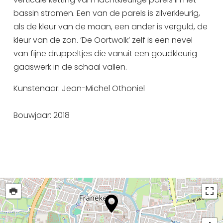
Uitgaan in Sneek
bassin stromen. Een van de parels is zilverkleurig,
als de kleur van de maan, een ander is verguld, de
Overnachten in Sneek
kleur van de zon. ‘De Oortwolk’ zelf is een nevel
Citygame Escapegame Sneek
van fijne druppeltjes die vanuit een goudkleurig
Webcams
gaaswerk in de schaal vallen.
De leukste routes
Interactieve plattegrond van Sneek
Kunstenaar: Jean-Michel Othoniel
Winkelen in Sneek
Bouwjaar: 2018
Bootverhuur