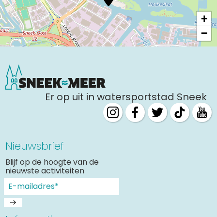
Uitgaan in Sneek
+
Overnachten in Sneek
−
Citygame Escapegame Sneek
Webcams
De leukste routes
Interactieve plattegrond van Sneek
Er op uit in watersportstad Sneek
Winkelen in Sneek
Bootverhuur
Nieuwsbrief
Blijf op de hoogte van de
nieuwste activiteiten