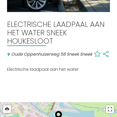
Winkelen
En meer
ELECTRISCHE LAADPAAL AAN
Arrangementen
HET WATER SNEEK
Jouw Sneek
HOUKESLOOT
De Friese meren
Other languages
Oude Oppenhuizerweg 58 Sneek Sneek
UITagenda
Electrische laadpaal aan het water
Routes
Veel bezochte pagina's:
Top 10 leuke dingen
Vakantie vieren in Sneek