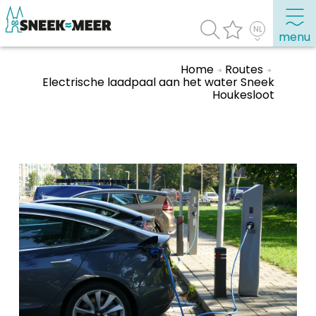
menu
Home
Routes
Electrische laadpaal aan het water Sneek
Houkesloot
Over Sneek
Uitgelicht
Praktische informatie
Toeristische informatie
Bezienswaardigheden
Winkelen, uitgaan en doen
Eten, drinken & uitgaan
Watersport
Overnachten