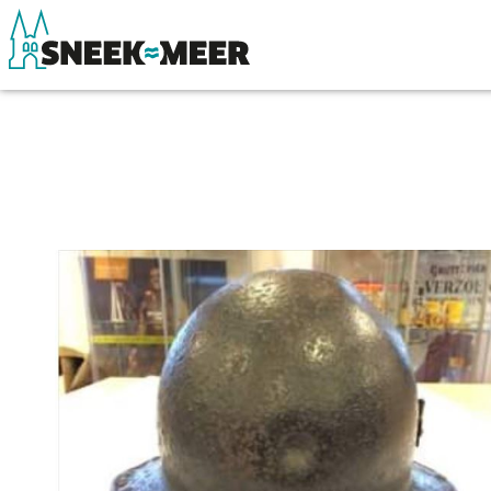
Over Sneek
Winkelen, uitg
Uitgelicht
Eten, drinken & 
Praktische informatie
Watersport
Toeristische informatie
Overnachten
Bezienswaardigheden
Winkelen