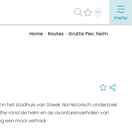
menu
Home
Routes
Grutte Pier, helm
agenda
Veel bezochte pagina's:
Top 10 leuke dingen
Vakantie vieren in Sneek
Uitgaan in Sneek
Overnachten in Sneek
n het stadhuis van Sneek. Na historisch onderzoek
Citygame Escapegame Sneek
 mythe rond de helm en de avonturenverhalen van
Webcams
nog een mooi verhaal.
De leukste routes