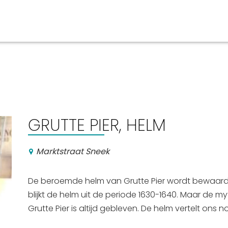
aan en doen
En meer
UIT
uitgaan
Arrangementen
GRUTTE PIER, HELM
Jouw Sneek
De Friese meren
Marktstraat Sneek
Other languages
De beroemde helm van Grutte Pier wordt bewaard i
blijkt de helm uit de periode 1630-1640. Maar de
Grutte Pier is altijd gebleven. De helm vertelt ons 