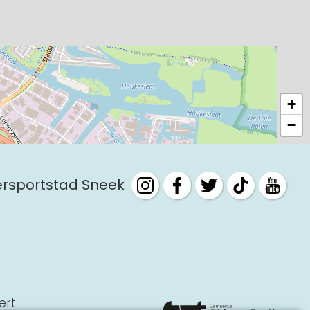
+
−
tersportstad Sneek
ert