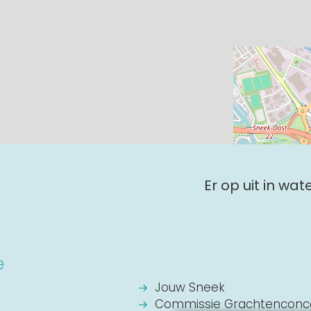
Er op uit in wa
e
Jouw Sneek
k
Commissie Grachtenconc