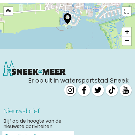
Uitgaan in Sneek
Overnachten in Sneek
Citygame Escapegame Sneek
+
Webcams
−
De leukste routes
Interactieve plattegrond van Sneek
Winkelen in Sneek
Bootverhuur
Er op uit in watersportstad Sneek
Nieuwsbrief
Blijf op de hoogte van de
nieuwste activiteiten