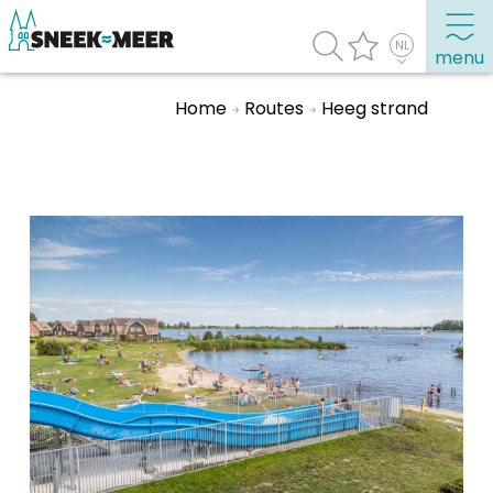
menu
Home
Routes
Heeg strand
Over Sneek
Uitgelicht
Praktische informatie
Toeristische informatie
Bezienswaardigheden
Winkelen, uitgaan en doen
Eten, drinken & uitgaan
Watersport
Overnachten