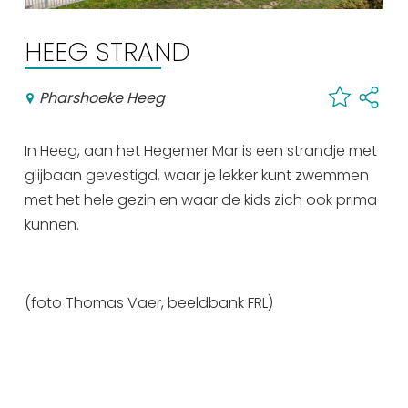
Winkelen
HEEG STRAND
En meer
Arrangementen
Pharshoeke Heeg
Jouw Sneek
De Friese meren
In Heeg, aan het Hegemer Mar is een strandje met
Other languages
glijbaan gevestigd, waar je lekker kunt zwemmen
met het hele gezin en waar de kids zich ook prima
kunnen.
UITagenda
Routes
(foto Thomas Vaer, beeldbank FRL)
Veel bezochte pagina's:
Top 10 leuke dingen
Vakantie vieren in Sneek