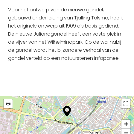
Uitgaan in Sneek
Voor het ontwerp van de nieuwe gondel,
Overnachten in Sneek
gebouwd onder leiding van Tjalling Talsma, heeft
Citygame Escapegame Sneek
het originele ontwerp uit 1909 als basis gediend.
De nieuwe Julianagondel heeft een vaste plek in
Webcams
de vijver van het Wilhelminapark. Op de wal nabij
De leukste routes
de gondel wordt het bijzondere verhaal van de
Interactieve plattegrond van Sneek
gondel verteld op een natuurstenen infopaneel.
Winkelen in Sneek
Bootverhuur
+
−