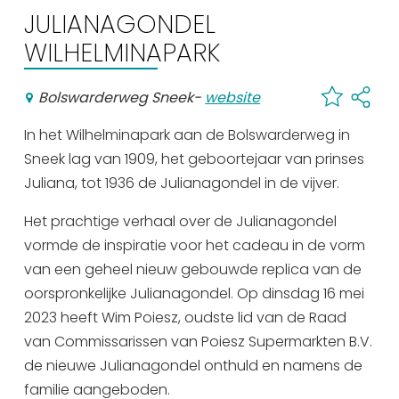
Winkelen
JULIANAGONDEL
WILHELMINAPARK
En meer
Arrangementen
Bolswarderweg Sneek
-
website
Jouw Sneek
In het Wilhelminapark aan de Bolswarderweg in
De Friese meren
Sneek lag van 1909, het geboortejaar van prinses
Other languages
Juliana, tot 1936 de Julianagondel in de vijver.
UITagenda
Het prachtige verhaal over de Julianagondel
vormde de inspiratie voor het cadeau in de vorm
van een geheel nieuw gebouwde replica van de
Routes
oorspronkelijke Julianagondel. Op dinsdag 16 mei
2023 heeft Wim Poiesz, oudste lid van de Raad
Veel bezochte pagina's:
van Commissarissen van Poiesz Supermarkten B.V.
de nieuwe Julianagondel onthuld en namens de
Top 10 leuke dingen
familie aangeboden.
Vakantie vieren in Sneek