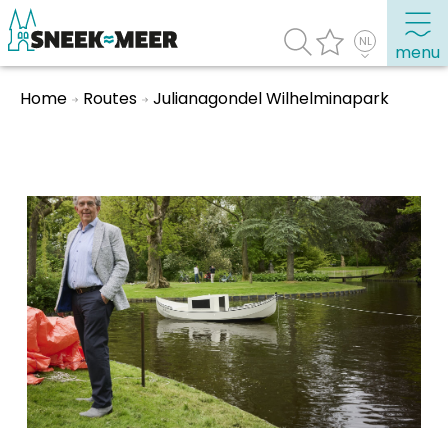
menu
Home
Routes
Julianagondel Wilhelminapark
Over Sneek
Uitgelicht
Praktische informatie
Toeristische informatie
Bezienswaardigheden
Winkelen, uitgaan en doen
Eten, drinken & uitgaan
Watersport
Overnachten