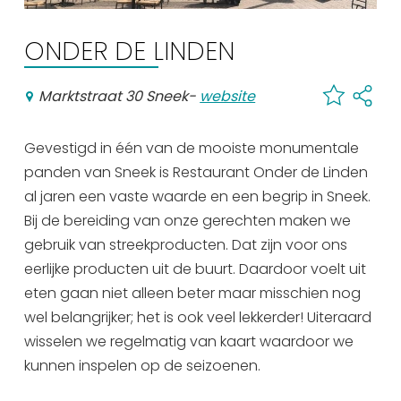
Winkelen
ONDER DE LINDEN
En meer
Arrangementen
Marktstraat 30 Sneek
-
website
Jouw Sneek
De Friese meren
Gevestigd in één van de mooiste monumentale
Other languages
panden van Sneek is Restaurant Onder de Linden
al jaren een vaste waarde en een begrip in Sneek.
Bij de bereiding van onze gerechten maken we
UITagenda
gebruik van streekproducten. Dat zijn voor ons
eerlijke producten uit de buurt. Daardoor voelt uit
Routes
eten gaan niet alleen beter maar misschien nog
wel belangrijker; het is ook veel lekkerder! Uiteraard
Veel bezochte pagina's:
wisselen we regelmatig van kaart waardoor we
kunnen inspelen op de seizoenen.
Top 10 leuke dingen
Vakantie vieren in Sneek