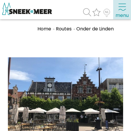
menu
Home
Routes
Onder de Linden
Over Sneek
Uitgelicht
Praktische informatie
Toeristische informatie
Bezienswaardigheden
Winkelen, uitgaan en doen
Eten, drinken & uitgaan
Watersport
Overnachten