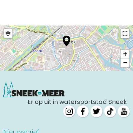
Uitgaan in Sneek
Overnachten in Sneek
Citygame Escapegame Sneek
Webcams
De leukste routes
Interactieve plattegrond van Sneek
+
Winkelen in Sneek
−
Bootverhuur
Er op uit in watersportstad Sneek
Nieuwsbrief