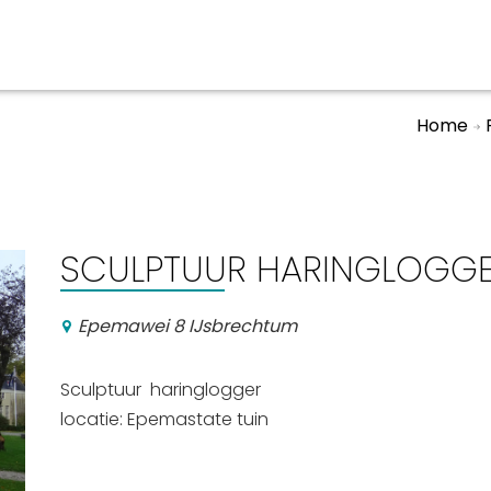
Home
aan en doen
En meer
UIT
uitgaan
Arrangementen
SCULPTUUR HARINGLOGGER
Jouw Sneek
De Friese meren
Epemawei 8 IJsbrechtum
Other languages
Sculptuur haringlogger
locatie: Epemastate tuin