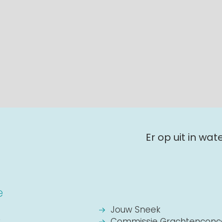
Er op uit in wa
e
Jouw Sneek
k
Commissie Grachtenconc