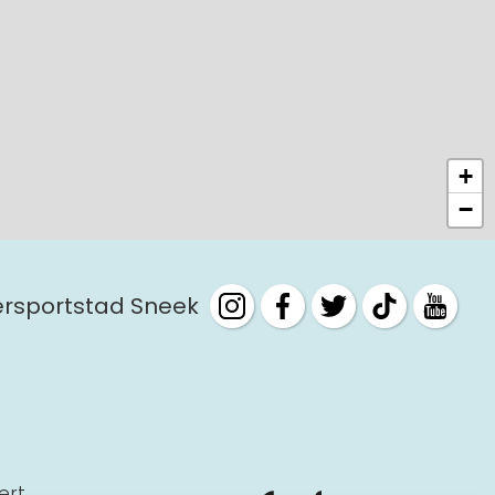
+
−
tersportstad Sneek
ert