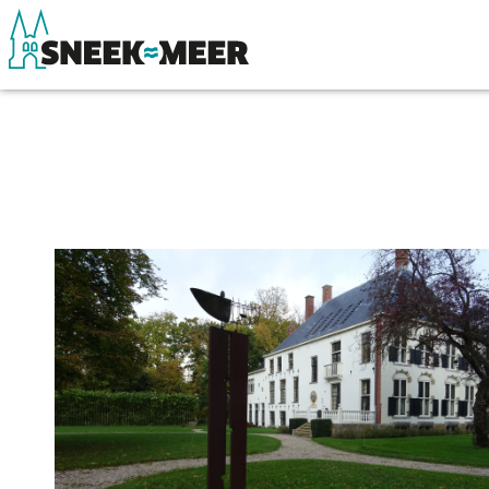
Over Sneek
Winkelen, uitg
Uitgelicht
Eten, drinken & 
Praktische informatie
Watersport
Toeristische informatie
Overnachten
Bezienswaardigheden
Winkelen