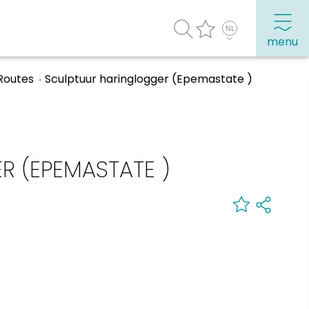
menu
Routes
Sculptuur haringlogger (Epemastate )
agenda
Veel bezochte pagina's:
Top 10 leuke dingen
 (EPEMASTATE )
Vakantie vieren in Sneek
Uitgaan in Sneek
Overnachten in Sneek
Citygame Escapegame Sneek
Webcams
De leukste routes