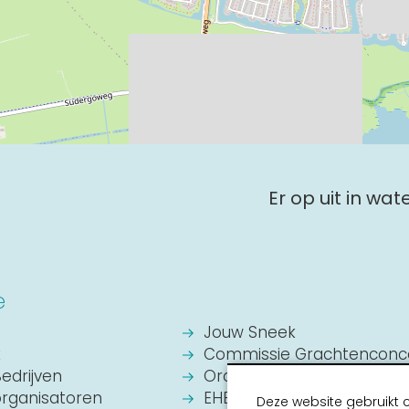
Er op uit in wa
e
Jouw Sneek
k
Commissie Grachtenconc
Bedrijven
Oranje Vereniging Sneek
organisatoren
EHBO Hulpverlening Sneek
Deze website gebruikt 