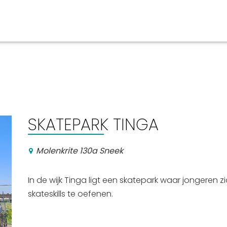
aan en doen
En meer
UIT
uitgaan
Arrangementen
SKATEPARK TINGA
Jouw Sneek
De Friese meren
Molenkrite 130a Sneek
Other languages
In de wijk Tinga ligt een skatepark waar jongeren 
skateskills te oefenen.