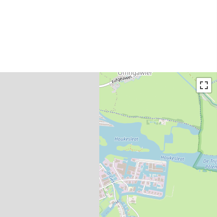
Interactieve plattegrond van
Sneek
Winkelen in Sneek
Bootverhuur