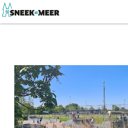
Over Sneek
Winkelen, uitg
Uitgelicht
Eten, drinken & 
Praktische informatie
Watersport
Toeristische informatie
Overnachten
Bezienswaardigheden
Winkelen