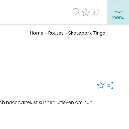
menu
Home
Routes
Skatepark Tinga
agenda
Veel bezochte pagina's:
Top 10 leuke dingen
Vakantie vieren in Sneek
Uitgaan in Sneek
Overnachten in Sneek
zich naar hartelust kunnen uitleven om hun
Citygame Escapegame Sneek
Webcams
De leukste routes