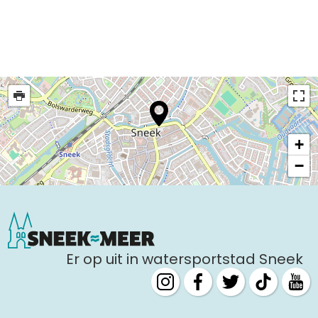
Uitgaan in Sneek
Overnachten in Sneek
Citygame Escapegame Sneek
Webcams
De leukste routes
Interactieve plattegrond van Sneek
+
Winkelen in Sneek
−
Bootverhuur
Er op uit in watersportstad Sneek