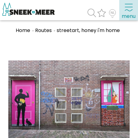
menu
Home
Routes
streetart, honey i'm home
Over Sneek
Uitgelicht
Praktische informatie
Toeristische informatie
Bezienswaardigheden
Winkelen, uitgaan en doen
Eten, drinken & uitgaan
Watersport
Overnachten