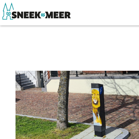
Over Sneek
Winkelen, uitg
Uitgelicht
Eten, drinken & 
Praktische informatie
Watersport
Toeristische informatie
Overnachten
Bezienswaardigheden
Winkelen