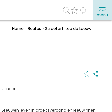
menu
Home
Routes
Streetart, Leo de Leeuw
agenda
Veel bezochte pagina's:
Top 10 leuke dingen
Vakantie vieren in Sneek
Uitgaan in Sneek
Overnachten in Sneek
 gevonden.
Citygame Escapegame Sneek
Webcams
De leukste routes
n. Leeuwen leven in groepsverband en leeuwinnen