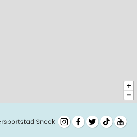
+
−
tersportstad Sneek