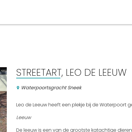
aan en doen
En meer
UIT
uitgaan
Arrangementen
STREETART, LEO DE LEEUW
Jouw Sneek
De Friese meren
Waterpoortsgracht Sneek
Other languages
Leo de Leeuw heeft een plekje bij de Waterpoort
Leeuw
De leeuw is een van de grootste katachtige diere