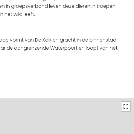
Interactieve plattegrond van
en in groepsverband leven deze dieren in troepen.
n het wild leeft.
Sneek
Winkelen in Sneek
Bootverhuur
kade vormt van De Kolk en gracht in de binnenstad
aar de aangrenzende Waterpoort en loopt van het