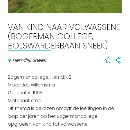
Winkelen
En meer
VAN KIND NAAR VOLWASSENE
Arrangementen
(BOGERMAN COLLEGE,
Jouw Sneek
BOLSWARDERBAAN SNEEK)
De Friese meren
Other languages
Hemdijk Sneek
UITagenda
Bogermancollege, Hemdijk 2
Maker: Ids Willemsma
Routes
Geplaatst: 1998
Materiaal: staal
Dit thema is gekozen omdat de leerlingen in de
Veel bezochte pagina's:
loop der jaren op het Bogermancollege
Top 10 leuke dingen
opgroeien van kind tot volwassene.
Vakantie vieren in Sneek