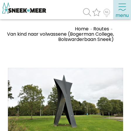
menu
Home
Routes
Van kind naar volwassene (Bogerman College,
Bolswarderbaan Sneek)
Over Sneek
Uitgelicht
Praktische informatie
Toeristische informatie
Bezienswaardigheden
Winkelen, uitgaan en doen
Eten, drinken & uitgaan
Watersport
Overnachten