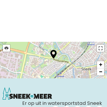
Uitgaan in Sneek
Overnachten in Sneek
Citygame Escapegame Sneek
Webcams
De leukste routes
Interactieve plattegrond van Sneek
Winkelen in Sneek
Bootverhuur
+
−
Er op uit in watersportstad Sneek