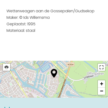
Uitgaan in Sneek
Wetterweagen aan de Gossepalen/Gudsekop
Overnachten in Sneek
Maker: © Ids Willemsma
Citygame Escapegame Sneek
Geplaatst: 1995
Webcams
Materiaal: staal
De leukste routes
Interactieve plattegrond van Sneek
Winkelen in Sneek
Bootverhuur
+
−