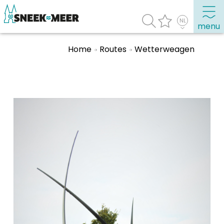
menu
Home
Routes
Wetterweagen
Over Sneek
Uitgelicht
Praktische informatie
Toeristische informatie
Bezienswaardigheden
Winkelen, uitgaan en doen
Eten, drinken & uitgaan
Watersport
Overnachten