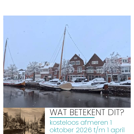
Uitgaan in Sneek
.
Overnachten in Sneek
Citygame Escapegame Sneek
Webcams
De leukste routes
Interactieve plattegrond van Sneek
Winkelen in Sneek
Bootverhuur
WAT BETEKENT DIT?
kosteloos afmeren 1
oktober 2026 t/m 1 april