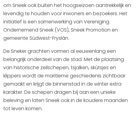
Winkelen
om Sneek ook buiten het hoogseizoen aantrekkelijk en
levendig te houden voor inwoners en bezoekers. Het
En meer
initiatief is een samenwerking van Vereniging
Ondernemend Sneek (VOS), Sneek Promotion en
Arrangementen
gemeente Súdwest-Fryslân.
Jouw Sneek
De Friese meren
De Sneker grachten vormen al eeuwenlang een
Other languages
belangrijk onderdeel van de stad. Met de plaatsing
van historische zeilschepen, tsjalken, skûtsjes en
UITagenda
klippers wordt de maritieme geschiedenis zichtbaar
gemaakt en krijgt de binnenstad in de winter extra
karakter. De schepen dragen bij aan een unieke
Routes
beleving en laten Sneek ook in de koudere maanden
tot leven komen.
Veel bezochte pagina's:
Top 10 leuke dingen
Vakantie vieren in Sneek