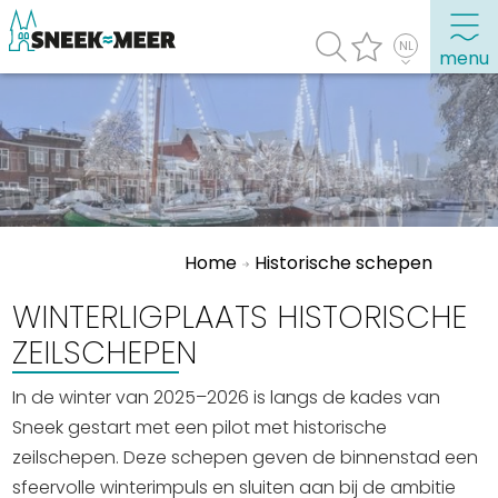
menu
Over Sneek
Uitgelicht
Praktische informatie
Home
Historische schepen
Toeristische informatie
Bezienswaardigheden
WINTERLIGPLAATS HISTORISCHE
ZEILSCHEPEN
Winkelen, uitgaan en doen
In de winter van 2025–2026 is langs de kades van
Eten, drinken & uitgaan
Sneek gestart met een pilot met historische
Watersport
zeilschepen. Deze schepen geven de binnenstad een
Overnachten
sfeervolle winterimpuls en sluiten aan bij de ambitie