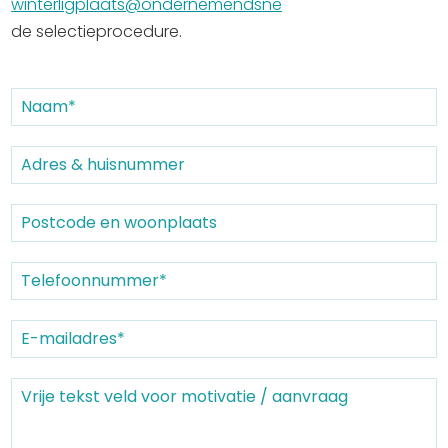
winterligplaats@ondernemendsneek.nl
tbv
de selectieprocedure.