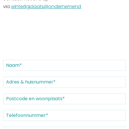
via
winterligplaats@ondernemendsneek.nl
.