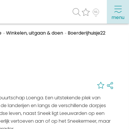
menu
e
Winkelen, uitgaan & doen
Boerderijhuisje22
agenda
Veel bezochte pagina's:
Top 10 leuke dingen
Vakantie vieren in Sneek
Uitgaan in Sneek
Overnachten in Sneek
t buurtschap Loenga. Een uitstekende plek van
Citygame Escapegame Sneek
 de landerijen en langs de verschillende dorpjes
dse leven, naast Sneek ligt Leeuwarden op een
Webcams
eerlijk vertoeven aan of op het Sneekermeer, maar
De leukste routes
nrader.