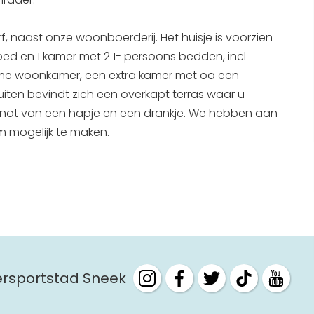
Interactieve plattegrond van
, naast onze woonboerderij. Het huisje is voorzien
Sneek
ed en 1 kamer met 2 1- persoons bedden, incl
Winkelen in Sneek
ruime woonkamer, een extra kamer met oa een
Bootverhuur
uiten bevindt zich een overkapt terras waar u
 genot van een hapje en een drankje. We hebben aan
 mogelijk te maken.
tersportstad Sneek