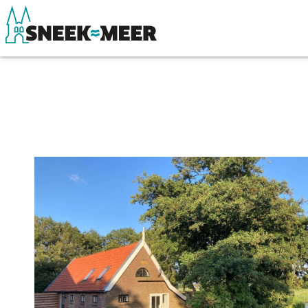
Over Sneek
Winkelen, uitg
Uitgelicht
Eten, drinken & 
Praktische informatie
Watersport
Toeristische informatie
Overnachten
Bezienswaardigheden
Winkelen