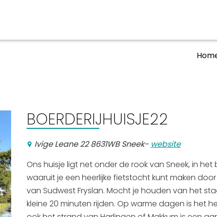
Hom
aan en doen
En meer
UIT
uitgaan
Arrangementen
BOERDERIJHUISJE22
Jouw Sneek
De Friese meren
Ivige Leane 22 8631WB Sneek
-
website
Other languages
Ons huisje ligt net onder de rook van Sneek, in he
waaruit je een heerlijke fietstocht kunt maken door
van Sudwest Fryslan. Mocht je houden van het sta
kleine 20 minuten rijden. Op warme dagen is het h
ook het strand van Harlingen of Makkum is een aa