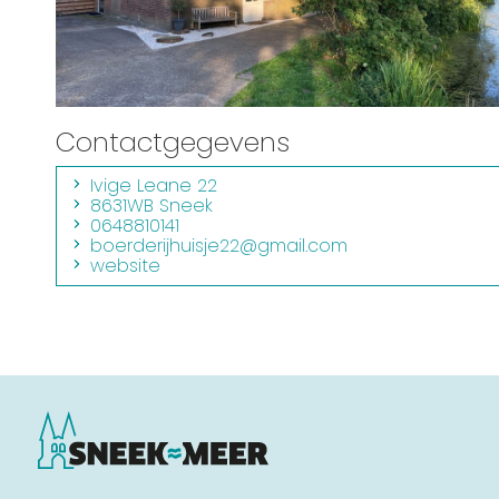
Routes
Contactgegevens
Ivige Leane 22
8631WB Sneek
0648810141
boerderijhuisje22@gmail.com
website