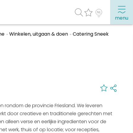
menu
me
Winkelen, uitgaan & doen
Catering Sneek
agenda
Veel bezochte pagina's:
Top 10 leuke dingen
Vakantie vieren in Sneek
Uitgaan in Sneek
Overnachten in Sneek
en rondom de provincie Friesland. We leveren
Citygame Escapegame Sneek
erkt door creatieve en traditionele gerechten met
Webcams
 alleen verse en eerlijke ingredienten voor de
De leukste routes
et werk, thuis of op locatie; voor recepties,