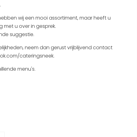
.
Interactieve plattegrond van
Sneek
 hebben wij een mooi assortiment, maar heeft u
 met u over in gesprek.
Winkelen in Sneek
nde suggestie.
Bootverhuur
lijkheden, neem dan gerust vrijblijvend contact
ook.com/cateringsneek.
illende menu's.