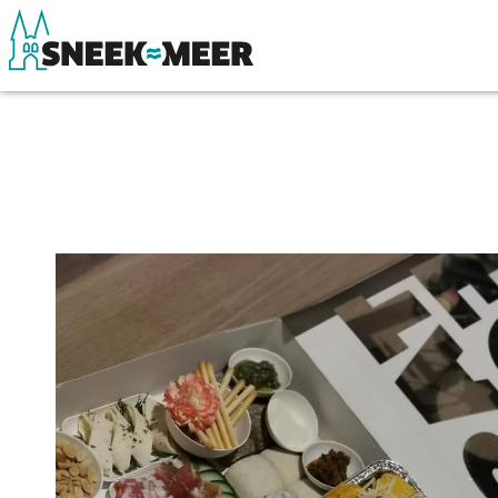
Over Sneek
Winkelen, uitg
Uitgelicht
Eten, drinken & 
Praktische informatie
Watersport
Toeristische informatie
Overnachten
Bezienswaardigheden
Winkelen