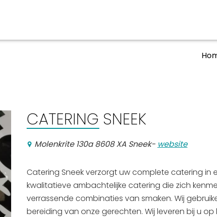
Ho
aan en doen
En meer
UIT
uitgaan
Arrangementen
CATERING SNEEK
Jouw Sneek
De Friese meren
Molenkrite 130a 8608 XA Sneek
-
website
Other languages
Catering Sneek verzorgt uw complete catering in 
kwalitatieve ambachtelijke catering die zich kenm
verrassende combinaties van smaken. Wij gebruiken
bereiding van onze gerechten. Wij leveren bij u op h