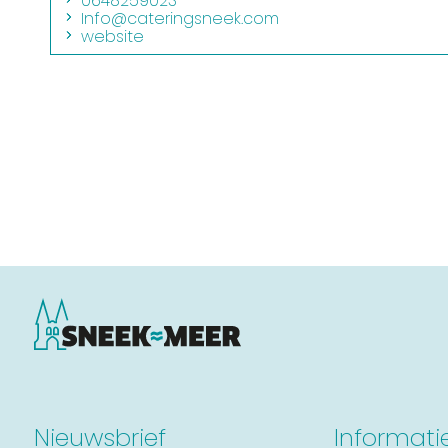
0648259023
Info@cateringsneek.com
website
Nieuwsbrief
Informati