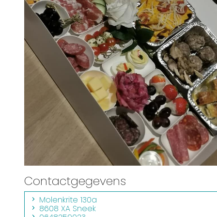
Routes
Contactgegevens
Molenkrite 130a
8608 XA Sneek