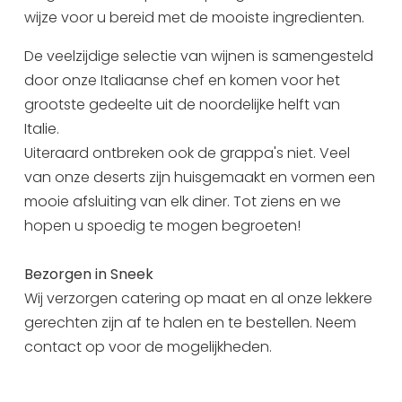
wijze voor u bereid met de mooiste ingredienten.
Uitgaan in Sneek
Overnachten in Sneek
De veelzijdige selectie van wijnen is samengesteld
Citygame Escapegame Sneek
door onze Italiaanse chef en komen voor het
Webcams
grootste gedeelte uit de noordelijke helft van
Italie.
De leukste routes
Uiteraard ontbreken ook de grappa's niet. Veel
Interactieve plattegrond van Sneek
van onze deserts zijn huisgemaakt en vormen een
Winkelen in Sneek
mooie afsluiting van elk diner. Tot ziens en we
Bootverhuur
hopen u spoedig te mogen begroeten!
Bezorgen in Sneek
Wij verzorgen catering op maat en al onze lekkere
gerechten zijn af te halen en te bestellen. Neem
contact op voor de mogelijkheden.