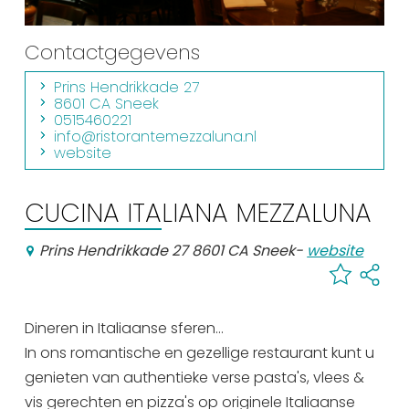
Winkelen
Contactgegevens
En meer
Prins Hendrikkade 27
Arrangementen
8601 CA Sneek
Jouw Sneek
0515460221
info@ristorantemezzaluna.nl
De Friese meren
website
Other languages
CUCINA ITALIANA MEZZALUNA
UITagenda
Prins Hendrikkade 27 8601 CA Sneek
-
website
Routes
Dineren in Italiaanse sferen...
Veel bezochte pagina's:
In ons romantische en gezellige restaurant kunt u
Top 10 leuke dingen
genieten van authentieke verse pasta's, vlees &
vis gerechten en pizza's op originele Italiaanse
Vakantie vieren in Sneek