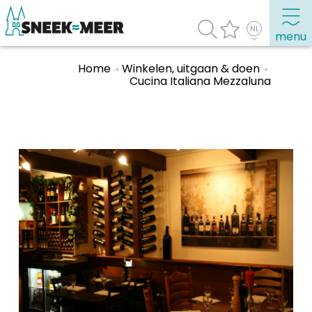
menu
Home
Winkelen, uitgaan & doen
Cucina Italiana Mezzaluna
Over Sneek
Uitgelicht
Praktische informatie
Toeristische informatie
Bezienswaardigheden
Winkelen, uitgaan en doen
Eten, drinken & uitgaan
Watersport
Overnachten