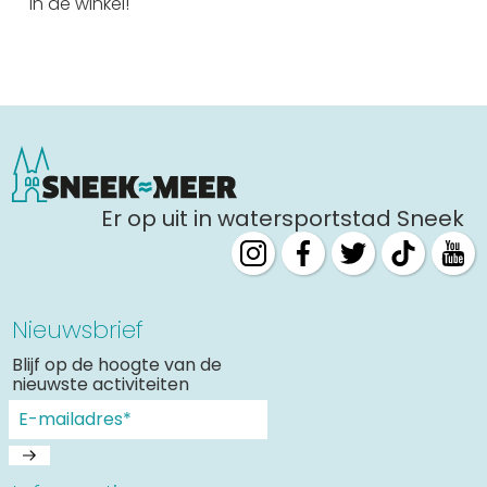
in de winkel!
Uitgaan in Sneek
Overnachten in Sneek
Citygame Escapegame Sneek
Webcams
De leukste routes
Interactieve plattegrond van Sneek
Er op uit in watersportstad Sneek
Winkelen in Sneek
Bootverhuur
Nieuwsbrief
Blijf op de hoogte van de
nieuwste activiteiten