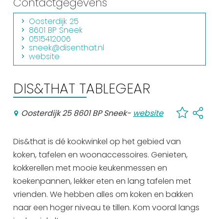
Contactgegevens
Winkelen
Oosterdijk 25
8601 BP Sneek
En meer
0515412006
sneek@disenthat.nl
Arrangementen
website
Jouw Sneek
De Friese meren
DIS&THAT TABLEGEAR
Other languages
Oosterdijk 25 8601 BP Sneek
-
website
UITagenda
Dis&that is dé kookwinkel op het gebied van
Routes
koken, tafelen en woonaccessoires. Genieten,
kokkerellen met mooie keukenmessen en
koekenpannen, lekker eten en lang tafelen met
Veel bezochte pagina's:
vrienden. We hebben alles om koken en bakken
Top 10 leuke dingen
naar een hoger niveau te tillen. Kom vooral langs
Vakantie vieren in Sneek