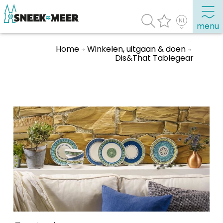
menu
Home
Winkelen, uitgaan & doen
Dis&That Tablegear
Over Sneek
Uitgelicht
Praktische informatie
Toeristische informatie
Bezienswaardigheden
Winkelen, uitgaan en doen
Eten, drinken & uitgaan
Watersport
Overnachten